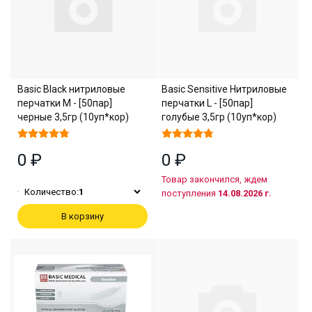
Basic Black нитриловые
Basic Sensitive Нитриловые
перчатки M - [50пар]
перчатки L - [50пар]
черные 3,5гр (10уп*кор)
голубые 3,5гр (10уп*кор)
0 ₽
0 ₽
Товар закончился, ждем
Количество:
1
поступления
14.08.2026 г.
В корзину