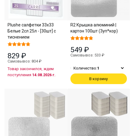
Plushe салфетки 33х33
R2 Крышка алюминий |
Белые 2сл 25л - [30шт] с
картон 100шт (3уп*кор)
тиснением
549 ₽
829 ₽
Самовывоз: 533 ₽
Самовывоз: 804 ₽
Количество:
1
Товар закончился, ждем
поступления
14.08.2026 г.
В корзину