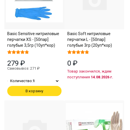
Basic Sensitive нитриловые
Basic Soft нитриловые
перчатки XS - [50пар]
перчатки L - [50пар]
голубые 3,5гр (10уп*кор)
голубые 3гр (20уп*кор)
279 ₽
0 ₽
Самовывоз: 271 ₽
Товар закончился, ждем
поступления
14.08.2026 г.
Количество:
1
В корзину