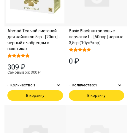
Ahmad Tea чай листовой
Basic Black нитриловые
для чайников 5гр - [20шт] -
перчатки L - [50пар] черные
черный с чабрецом в
3,5гр (10уп*кор)
пакетиках
0 ₽
309 ₽
Самовывоз: 300 ₽
Количество:
1
Количество:
1
В корзину
В корзину