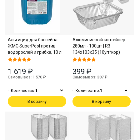
Альгицид для бассейна
Алюминиевый контейнер
ЖМС SuperPool против
280мл - 100шт | R3
водорослей и грибка, 10 л
134х103х35 (10уп*кор)
1 619 ₽
399 ₽
Самовывоз: 1 570 ₽
Самовывоз: 387 ₽
Количество:
1
Количество:
1
В корзину
В корзину