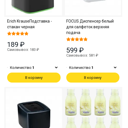
Erich KrauseПодставка -
FOCUS Диспенсер белый
стакан черная
для салфеток верхняя
подача
189 ₽
599 ₽
Самовывоз: 183 ₽
Самовывоз: 581 ₽
Количество:
1
Количество:
1
В корзину
В корзину