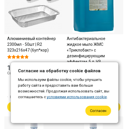
Алюминиевый контейнер
Антибактериальное
2300мл - 50шт | R2
жидкое мыло ЖМС
323х216х47 (6уп*кор)
«Триклобакт» с
дезинфицирующим
эффектом, 5 л, ЧЗ
1 025 ₽
Согласие на обработку cookie файлов
Самовывоз: 994 ₽
920 ₽
Мы используем файлы cookie, чтобы улучшить
Самовывоз: 892 ₽
работу сайта и предоставить вам больше
возможностей. Продолжая использовать сайт, вы
Количество:
1
Количество:
1
соглашаетесь с
условиями использования cookie
.
В корзину
В корзину
Согласен