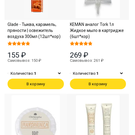
Glade - Тыква, карамель,
KEMAN аналог Tork 1л
пряности | освежитель
Жидкое мыло в картридже
воздуха 300мл (12шт*кор)
(6шт*кор)
155 ₽
269 ₽
Самовывоз: 150 ₽
Самовывоз: 261 ₽
Количество:
1
Количество:
1
В корзину
В корзину