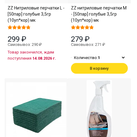
ZZ Нитриловые перчатки L -
ZZ нитриловые перчатки M
[50пар] голубые 3,5гр
- [50пар] голубые 3,5гр
(10уп*кор) мк
(10уп*кор) мк
299 ₽
279 ₽
Самовывоз: 290 ₽
Самовывоз: 271 ₽
Товар закончился, ждем
Количество:
1
поступления
14.08.2026 г.
В корзину