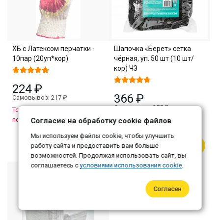
ХБ с Латексом перчатки -
Шапочка «Берет» сетка
10пар (20уп*кор)
чёрная, уп. 50 шт (10 шт/
кор) ЧЗ
224 ₽
366 ₽
Самовывоз: 217 ₽
Самовывоз: 355 ₽
Товар закончился, ждем
поступления
15.08.2026 г.
Согласие на обработку cookie файлов
Количество:
1
Мы используем файлы cookie, чтобы улучшить
В корзину
работу сайта и предоставить вам больше
возможностей. Продолжая использовать сайт, вы
соглашаетесь с
условиями использования cookie
.
Согласен