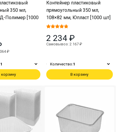
пластиковый
Контейнер пластиковый
ный 350 мл,
прямоугольный 350 мл,
 Д-Полимер [1000
108×82 мм, Юпласт [1000 шт]
2 234 ₽
₽
Самовывоз: 2 167 ₽
064 ₽
:
1
Количество:
1
 корзину
В корзину