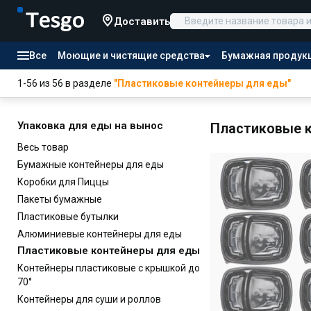
Доставить
Все
Моющие и чистящие средства
Бумажная продук
Товары для отелей
1-56 из 56 в разделе
"Пластиковые контейнеры для еды"
Канцтовары
Продукты питания
Упаковка для еды на вынос
Пластиковые 
Весь товар
Бумажные контейнеры для еды
Коробки для Пиццы
Пакеты бумажные
Пластиковые бутылки
Алюминиевые контейнеры для еды
Пластиковые контейнеры для еды
Контейнеры пластиковые с крышкой до
70°
Контейнеры для суши и роллов