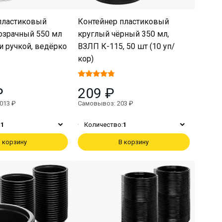
пластиковый
Контейнер пластиковый
озрачный 550 мл
круглый чёрный 350 мл,
и ручкой, ведёрко
ВЗЛП К-115, 50 шт (10 уп/
кор)
₽
209 ₽
013 ₽
Самовывоз: 203 ₽
:
1
Количество:
1
 корзину
В корзину