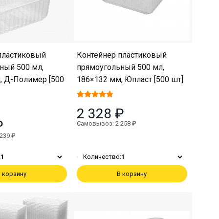
пластиковый
Контейнер пластиковый
ный 500 мл,
прямоугольный 500 мл,
, Д-Полимер [500
186×132 мм, Юпласт [500 шт]
2 328 ₽
₽
Самовывоз: 2 258 ₽
239 ₽
:
1
Количество:
1
 корзину
В корзину