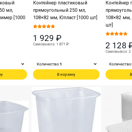
иковый
Контейнер пластиковый
Контейнер 
50 мл,
прямоугольный 250 мл,
прямоуголь
лимер [1000
108×82 мм, Юпласт [1000 шт]
108×82 мм,
шт]
1 929 ₽
2 128 
Самовывоз: 1 871 ₽
Самовывоз: 2 
Количество:
1
Количество
ну
В корзину
В