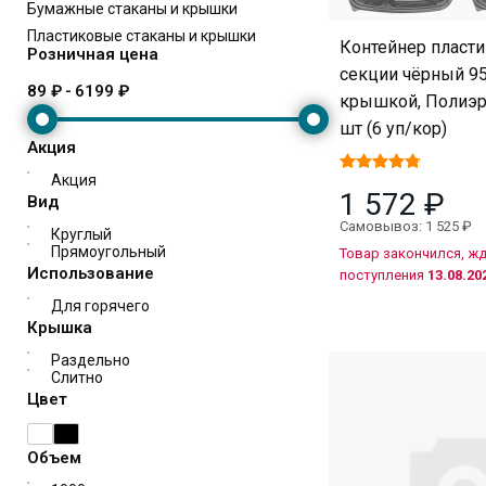
Бумажные стаканы и крышки
Пластиковые стаканы и крышки
Контейнер пласт
Розничная цена
секции чёрный 95
89 ₽
-
6199 ₽
крышкой, Полиэр 
шт (6 уп/кор)
Акция
Акция
1 572 ₽
Вид
Самовывоз: 1 525 ₽
Круглый
Прямоугольный
Товар закончился, ж
Использование
поступления
13.08.202
Для горячего
Крышка
Раздельно
Слитно
Цвет
Объем