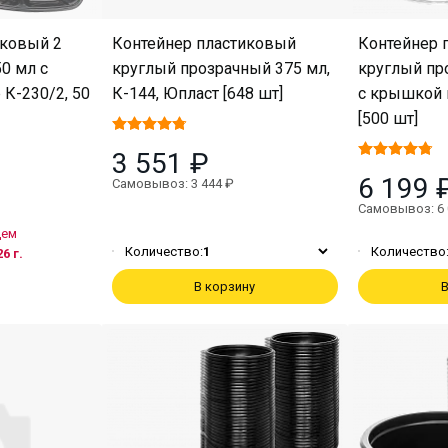
иковый 2
Контейнер пластиковый
Контейнер 
0 мл с
круглый прозрачный 375 мл,
круглый пр
К-230/2, 50
К-144, Юпласт [648 шт]
с крышкой 
[500 шт]
3 551 ₽
6 199 
Самовывоз: 3 444 ₽
Самовывоз: 6 
дем
Количество:
1
Количество
6 г.
В корзину
В