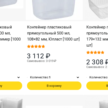
иковый
Контейнер пластиковый
Контейнер 
00 мл,
прямоугольный 500 мл,
прямоуголь
лимер [1000
108×82 мм, Юпласт [1000 шт]
179×132 мм
шт]
3 112 ₽
2 308 
Самовывоз: 3 019 ₽
Самовывоз: 2 
Количество:
1
Количество
ну
В корзину
В