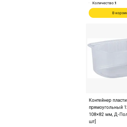
Количество:
1
В корзи
Контейнер пласт
прямоугольный 1
108×82 мм, Д-По
шт]