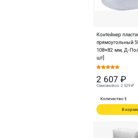
Контейнер пласт
прямоугольный 5
108×82 мм, Д-По
шт]
2 607 ₽
Самовывоз: 2 529 ₽
Количество:
1
В корзи