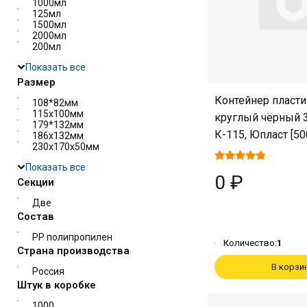
1000мл
125мл
1500мл
2000мл
200мл
Показать все
Размер
Контейнер пласт
108*82мм
115х100мм
круглый чёрный 3
179*132мм
К-115, Юпласт [50
186х132мм
230х170х50мм
Показать все
0 ₽
Секции
Две
Состав
PP полипропилен
Количество:
1
Страна производства
В корзи
Россия
Штук в коробке
1000