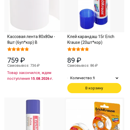
Кассовая лента 80х80м -
Клей карандаш 15г Erich
8шт (6уп*кор) В
Krause (20шт*кор)
759 ₽
89 ₽
Самовывоз: 736 ₽
Самовывоз: 86 ₽
Товар закончился, ждем
Количество:
1
поступления
15.08.2026 г.
В корзину