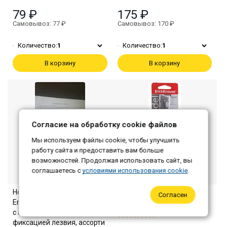
79 ₽
175 ₽
Самовывоз: 77 ₽
Самовывоз: 170 ₽
Количество:
1
Количество:
1
В корзину
В корзину
Согласие на обработку cookie файлов
Мы используем файлы cookie, чтобы улучшить
работу сайта и предоставить вам больше
возможностей. Продолжая использовать сайт, вы
соглашаетесь с
условиями использования cookie
.
Нож канцелярский
Ножницы 21см Erich Krause
Согласен
ErichKrause Shark Mini Reef,
(12шт*кор)
с автоматической
фиксацией лезвия, ассорти