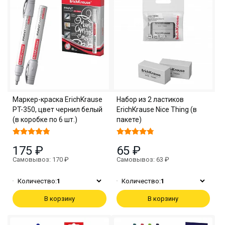
Маркер-краска ErichKrause
Набор из 2 ластиков
PT-350, цвет чернил белый
ErichKrause Nice Thing (в
(в коробке по 6 шт.)
пакете)
175 ₽
65 ₽
Самовывоз: 170 ₽
Самовывоз: 63 ₽
Количество:
1
Количество:
1
В корзину
В корзину