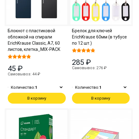
Блокнот с пластиковой
Брелок для ключей
обложкой на спирали
ErichKrause 60мм (в тубусе
ErichKrause Classic, А7, 60
по 12 шт.)
листов, клетка_MIX-PACK
285 ₽
45 ₽
Самовывоз: 276 ₽
Самовывоз: 44 ₽
Количество:
1
Количество:
1
В корзину
В корзину