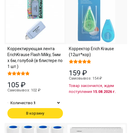
Корректирующая лента
Корректор Erich Krause
ErichKrause Flash Milky, 5мм
(12шт*кор)
х 6м, голубой (в блистере по
1 шт.)
159 ₽
Самовывоз: 154 ₽
105 ₽
Товар закончился, ждем
Самовывоз: 102 ₽
поступления
15.08.2026 г.
Количество:
1
В корзину