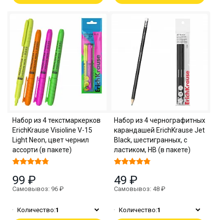
Набор из 4 текстмаркерков
Набор из 4 чернографитных
ErichKrause Visioline V-15
карандашей ErichKrause Jet
Light Neon, цвет чернил
Black, шестигранных, с
ассорти (в пакете)
ластиком, HB (в пакете)
99 ₽
49 ₽
Самовывоз: 96 ₽
Самовывоз: 48 ₽
Количество:
1
Количество:
1