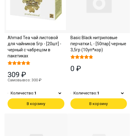
Ahmad Tea чай листовой
Basic Black нитриловые
для чайников 5гр - [20шт] -
перчатки L - [50пар] черные
черный с чабрецом в
3,5гр (10уп*кор)
пакетиках
0 ₽
309 ₽
Самовывоз: 300 ₽
Количество:
1
Количество:
1
В корзину
В корзину