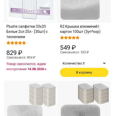
Plushe салфетки 33х33
R2 Крышка алюминий |
Белые 2сл 25л - [30шт] с
картон 100шт (3уп*кор)
тиснением
549 ₽
829 ₽
Самовывоз: 533 ₽
Самовывоз: 804 ₽
Количество:
1
Товар закончился, ждем
поступления
14.08.2026 г.
В корзину