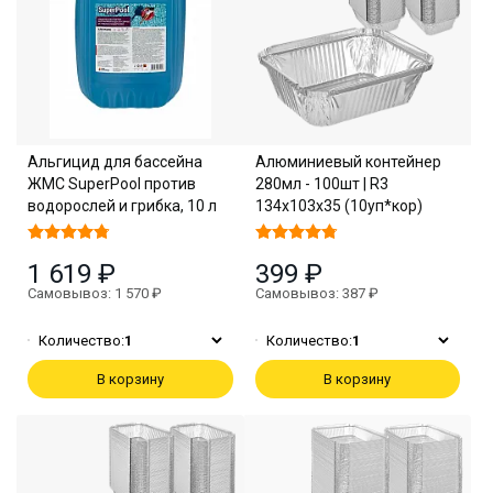
Альгицид для бассейна
Алюминиевый контейнер
ЖМС SuperPool против
280мл - 100шт | R3
водорослей и грибка, 10 л
134х103х35 (10уп*кор)
1 619 ₽
399 ₽
Самовывоз: 1 570 ₽
Самовывоз: 387 ₽
Количество:
1
Количество:
1
В корзину
В корзину