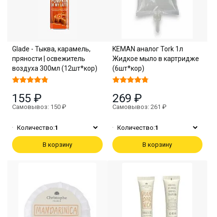
Glade - Тыква, карамель,
KEMAN аналог Tork 1л
пряности | освежитель
Жидкое мыло в картридже
воздуха 300мл (12шт*кор)
(6шт*кор)
155 ₽
269 ₽
Самовывоз: 150 ₽
Самовывоз: 261 ₽
Количество:
1
Количество:
1
В корзину
В корзину