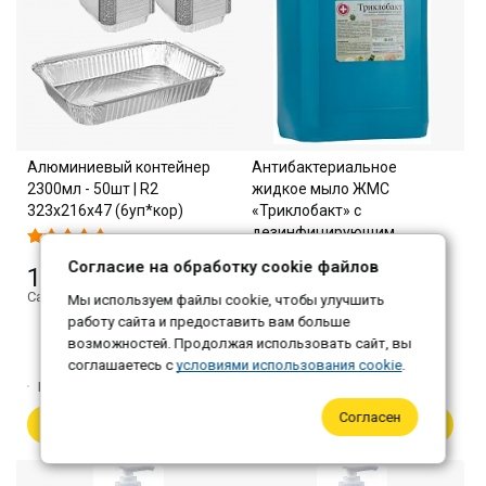
Алюминиевый контейнер
Антибактериальное
2300мл - 50шт | R2
жидкое мыло ЖМС
323х216х47 (6уп*кор)
«Триклобакт» с
дезинфицирующим
эффектом, 5 л, ЧЗ
Согласие на обработку cookie файлов
1 025 ₽
Самовывоз: 994 ₽
Мы используем файлы cookie, чтобы улучшить
920 ₽
работу сайта и предоставить вам больше
Самовывоз: 892 ₽
возможностей. Продолжая использовать сайт, вы
соглашаетесь с
условиями использования cookie
.
Количество:
1
Количество:
1
Согласен
В корзину
В корзину