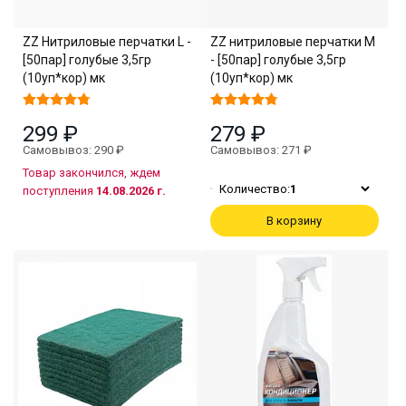
ZZ Нитриловые перчатки L -
ZZ нитриловые перчатки M
[50пар] голубые 3,5гр
- [50пар] голубые 3,5гр
(10уп*кор) мк
(10уп*кор) мк
299 ₽
279 ₽
Самовывоз: 290 ₽
Самовывоз: 271 ₽
Товар закончился, ждем
Количество:
1
поступления
14.08.2026 г.
В корзину