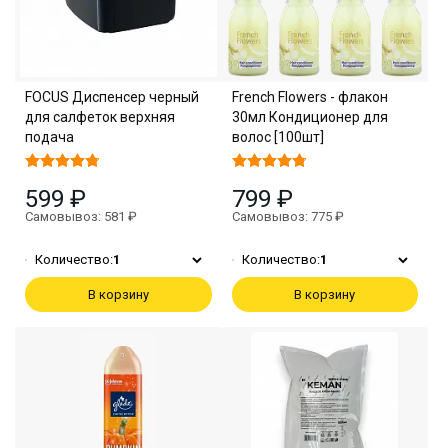
FOCUS Диспенсер черный
French Flowers - флакон
для салфеток верхняя
30мл Кондиционер для
подача
волос [100шт]
599 ₽
799 ₽
Самовывоз: 581 ₽
Самовывоз: 775 ₽
Количество:
1
Количество:
1
В корзину
В корзину