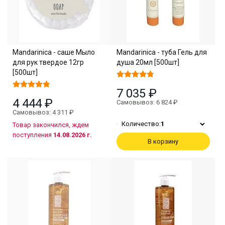
Mandarinica - саше Мыло
Mandarinica - туба Гель для
для рук твердое 12гр
душа 20мл [500шт]
[500шт]
7 035 ₽
4 444 ₽
Самовывоз: 6 824 ₽
Самовывоз: 4 311 ₽
Количество:
1
Товар закончился, ждем
поступления
14.08.2026 г.
В корзину