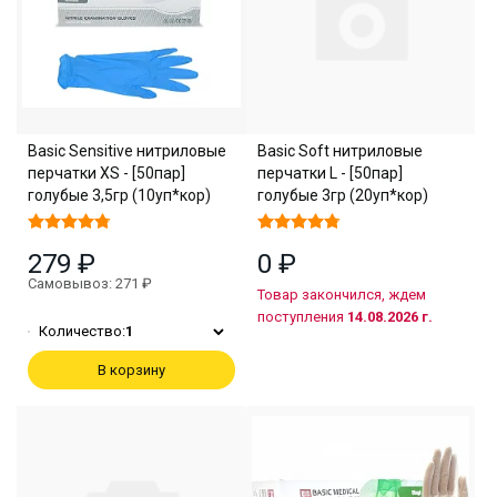
Basic Sensitive нитриловые
Basic Soft нитриловые
перчатки XS - [50пар]
перчатки L - [50пар]
голубые 3,5гр (10уп*кор)
голубые 3гр (20уп*кор)
279 ₽
0 ₽
Самовывоз: 271 ₽
Товар закончился, ждем
поступления
14.08.2026 г.
Количество:
1
В корзину