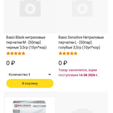
Basic Black нитриловые
Basic Sensitive Нитриловые
перчатки M - [50пар]
перчатки L - [50пар]
черные 3,5гр (10уп*кор)
голубые 3,5гр (10уп*кор)
0 ₽
0 ₽
Товар закончился, ждем
Количество:
1
поступления
14.08.2026 г.
В корзину