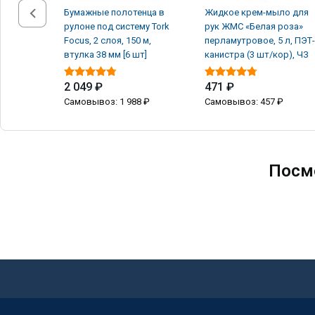
Бумажные полотенца в
Жидкое крем-мыло для
рулоне под систему Tork
рук ЖМС «Белая роза»
Focus, 2 слоя, 150 м,
перламутровое, 5 л, ПЭТ-
втулка 38 мм [6 шт]
канистра (3 шт/кор), ЧЗ
2 049 ₽
471 ₽
Самовывоз: 1 988 ₽
Самовывоз: 457 ₽
Посм