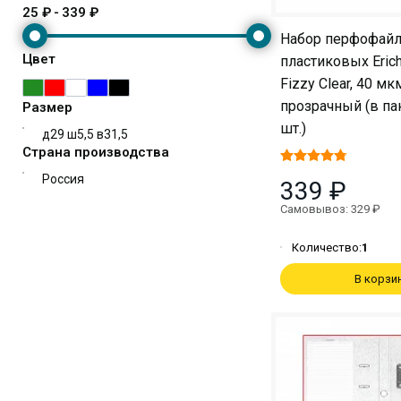
25 ₽
-
339 ₽
Набор перфофай
Цвет
пластиковых Eric
Fizzy Clear, 40 мкм
прозрачный (в па
Размер
шт.)
д29 ш5,5 в31,5
Страна производства
Россия
339 ₽
Самовывоз: 329 ₽
Количество:
1
В корзи