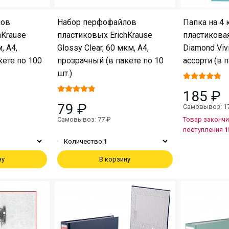
лов
Набор перфофайлов
Папка на 4 
hKrause
пластиковых ErichKrause
пластиковая
, A4,
Glossy Clear, 60 мкм, A4,
Diamond Vivi
кете по 100
прозрачный (в пакете по 10
ассорти (в п
шт.)
185 ₽
79 ₽
Самовывоз: 1
Самовывоз: 77 ₽
Товар закончи
поступления
1
Количество:
1
ну
В корзину