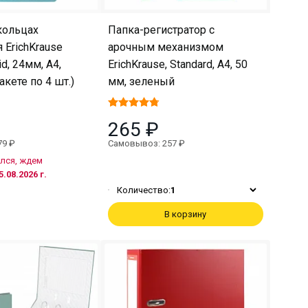
кольцах
Папка-регистратор с
 ErichKrause
арочным механизмом
d, 24мм, A4,
ErichKrause, Standard, А4, 50
акете по 4 шт.)
мм, зеленый
265 ₽
79 ₽
Самовывоз: 257 ₽
лся, ждем
5.08.2026 г.
Количество:
1
В корзину