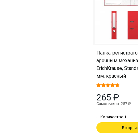
Папка-регистрато
арочным механи
ErichKrause, Standa
мм, красный
265 ₽
Самовывоз: 257 ₽
Количество:
1
В корзи