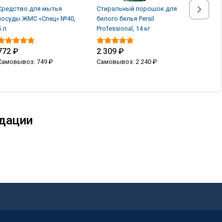
Средство для мытья
Стиральный порошок для
Стираль
посуды ЖМС «Спец» №40,
белого белья Persil
белого б
5 л
Professional, 14 кг
Professio
772 ₽
2 309 ₽
2 309 
Самовывоз: 749 ₽
Самовывоз: 2 240 ₽
Самовыв
дации