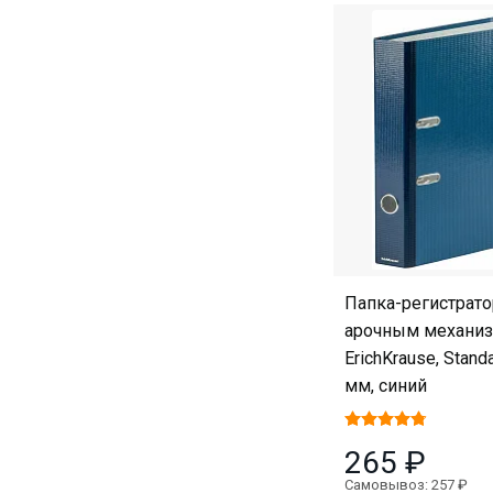
Папка-регистрато
арочным механи
ErichKrause, Standa
мм, синий
265 ₽
Самовывоз: 257 ₽