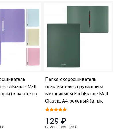
осшиватель
Папка-скоросшиватель
 ErichKrause Matt
пластиковая с пружинным
сорти (в пакете по
механизмом ErichKrause Matt
Classic, A4, зеленый (в пак
129 ₽
4 ₽
Самовывоз: 125 ₽