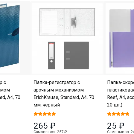
р с
Папка-регистратор с
Папка-скор
змом
арочным механизмом
пластиковая
rd, А4, 70
ErichKrause, Standard, А4, 70
Reef, A4, ас
мм, черный
20 шт.)
265 ₽
25 ₽
Самовывоз: 257 ₽
Самовывоз: 2