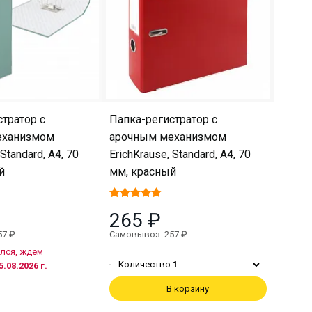
тратор с
Папка-регистратор с
еханизмом
арочным механизмом
 Standard, А4, 70
ErichKrause, Standard, А4, 70
й
мм, красный
265 ₽
57 ₽
Самовывоз: 257 ₽
лся, ждем
Количество:
1
5.08.2026 г.
В корзину