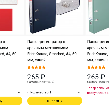
р с
Папка-регистратор с
Папка-регис
змом
арочным механизмом
арочным м
rd, А4, 50
ErichKrause, Standard, А4, 50
ErichKrause,
мм, синий
мм, зелены
265 ₽
265 ₽
Самовывоз: 257 ₽
Самовывоз: 2
Товар закончи
Количество:
1
поступления
1
ну
В корзину