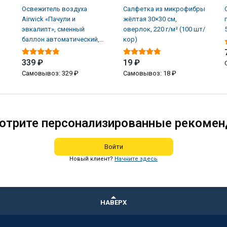
Освежитель воздуха
Салфетка из микрофибры
Airwick «Пачули и
жёлтая 30×30 см,
эвкалипт», сменный
оверлок, 220 г/м² (100 шт/
баллон автоматический,
кор)
250 мл (6 шт/кор)
339 ₽
19 ₽
Самовывоз: 329 ₽
Самовывоз: 18 ₽
отрите персонализированные рекомен
Войти
Новый клиент?
Начните здесь
НАВЕРХ