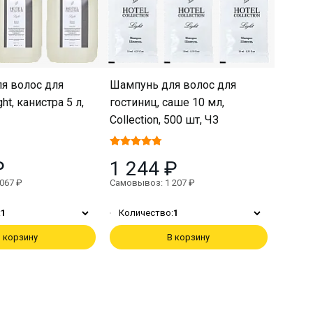
я волос для
Шампунь для волос для
ht, канистра 5 л,
гостиниц, саше 10 мл,
Collection, 500 шт, ЧЗ
₽
1 244 ₽
067 ₽
Самовывоз: 1 207 ₽
:
1
Количество:
1
 корзину
В корзину