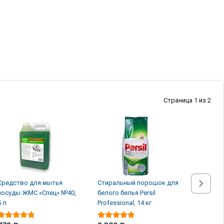
Страница 1 из 2
Средство для мытья
Стиральный порошок для
Стираль
посуды ЖМС «Спец» №40,
белого белья Persil
белого б
5 л
Professional, 14 кг
Professio