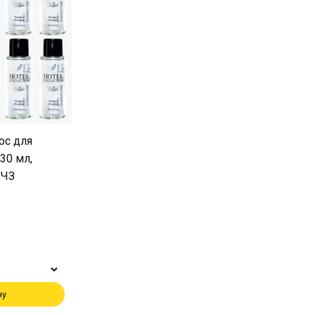
ос для
30 мл,
 ЧЗ
ну