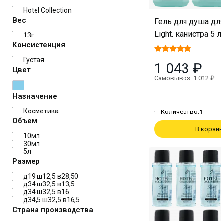
Hotel Collection
Вес
Гель для душа дл
Light, канистра 5 л
13г
Консистенция
Густая
1 043 ₽
Цвет
Самовывоз: 1 012 ₽
Назначение
Косметика
Количество:
1
Объем
В корзи
10мл
30мл
5л
Размер
д19 ш12,5 в28,50
д34 ш32,5 в13,5
д34 ш32,5 в16
д34,5 ш32,5 в16,5
Страна производства