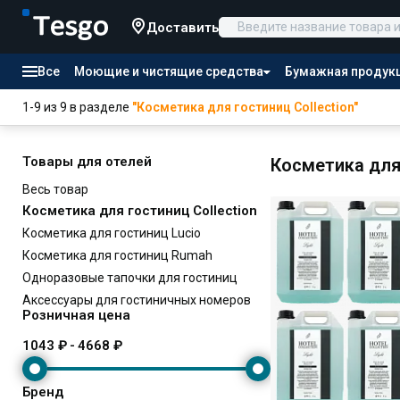
Доставить
Все
Моющие и чистящие средства
Бумажная продук
Товары для отелей
1-9 из 9 в разделе
"Косметика для гостиниц Collection"
Канцтовары
Продукты питания
Товары для отелей
Косметика для 
Весь товар
Косметика для гостиниц Collection
Косметика для гостиниц Lucio
Косметика для гостиниц Rumah
Одноразовые тапочки для гостиниц
Аксессуары для гостиничных номеров
Розничная цена
1043 ₽
-
4668 ₽
Бренд