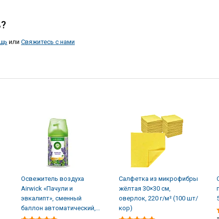
?
щь
или
Свяжитесь с нами
Освежитель воздуха
Салфетка из микрофибры
Airwick «Пачули и
жёлтая 30×30 см,
эвкалипт», сменный
оверлок, 220 г/м² (100 шт/
баллон автоматический,
кор)
250 мл (6 шт/кор)