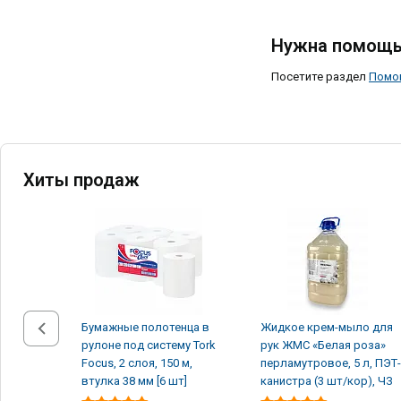
Нужна помощь
Посетите раздел
Помо
Хиты продаж
Бумажные полотенца в
Жидкое крем-мыло для
рулоне под систему Tork
рук ЖМС «Белая роза»
Focus, 2 слоя, 150 м,
перламутровое, 5 л, ПЭТ-
втулка 38 мм [6 шт]
канистра (3 шт/кор), ЧЗ