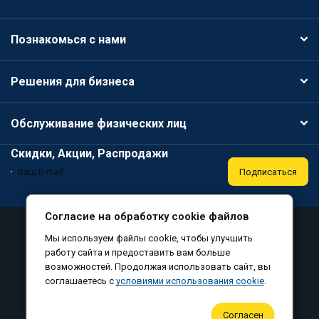
Познакомься с нами
Решения для бизнеса
Обслуживание физических лиц
Скидки, Акции, Распродажи
Подписаться
Согласие на обработку cookie файлов
Аттестация
Политика конфиденциальности
Мы используем файлы cookie, чтобы улучшить
Соглашение на обработку персональных данных
работу сайта и предоставить вам больше
возможностей. Продолжая использовать сайт, вы
Согласие на обработку файлов cookie
соглашаетесь с
условиями использования cookie
.
©
, все права защищены, 2010-2026
Согласен