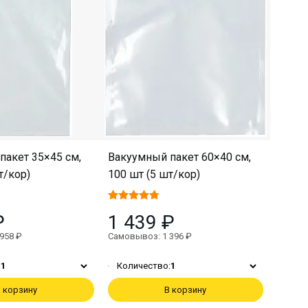
пакет 35×45 см,
Вакуумный пакет 60×40 см,
т/кор)
100 шт (5 шт/кор)
₽
1 439 ₽
958 ₽
Самовывоз: 1 396 ₽
:
1
Количество:
1
 корзину
В корзину