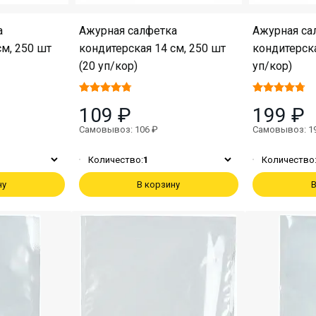
а
Ажурная салфетка
Ажурная са
см, 250 шт
кондитерская 14 см, 250 шт
кондитерска
(20 уп/кор)
уп/кор)
109 ₽
199 ₽
Самовывоз: 106 ₽
Самовывоз: 1
Количество:
1
Количество
ну
В корзину
В