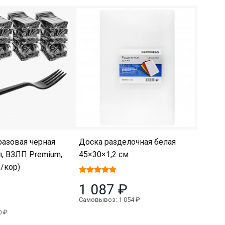
разовая чёрная
Доска разделочная белая
я, ВЗЛП Premium,
45×30×1,2 см
п/кор)
1 087 ₽
Самовывоз: 1 054 ₽
0 ₽