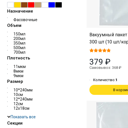
Назначение
Фасовочные
Объем
150мл
Вакуумный пакет 
200мл
300 шт (10 шт/ко
350мл
500мл
700мл
Плотность
379 ₽
11мкм
Самовывоз: 368 ₽
8мкм
9мкм
Количество:
1
Размер
10*240мм
В корзи
10см
12*240мм
12см
12х18см
Показать все
Секции