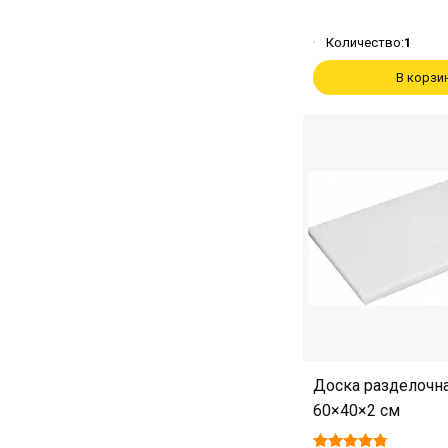
Количество:
1
В корзи
Доска разделочна
60×40×2 см