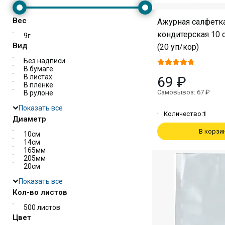
Вес
Ажурная салфетк
кондитерская 10 
9г
Вид
(20 уп/кор)
Без надписи
В бумаге
В листах
69 ₽
В пленке
Самовывоз: 67 ₽
В рулоне
Показать все
Количество:
1
Диаметр
В корзи
10см
14см
165мм
205мм
20см
Показать все
Кол-во листов
500 листов
Цвет