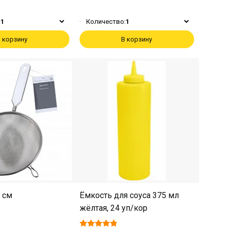
:
1
Количество:
1
 корзину
В корзину
 см
Ёмкость для соуса 375 мл
жёлтая, 24 уп/кор