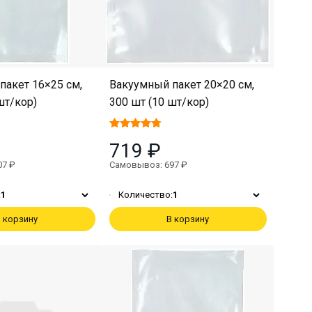
пакет 16×25 см,
Вакуумный пакет 20×20 см,
шт/кор)
300 шт (10 шт/кор)
719 ₽
07 ₽
Самовывоз: 697 ₽
:
1
Количество:
1
 корзину
В корзину