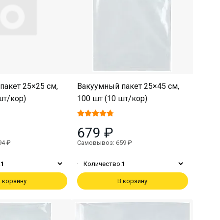
пакет 25×25 см,
Вакуумный пакет 25×45 см,
шт/кор)
100 шт (10 шт/кор)
679 ₽
94 ₽
Самовывоз: 659 ₽
:
1
Количество:
1
 корзину
В корзину