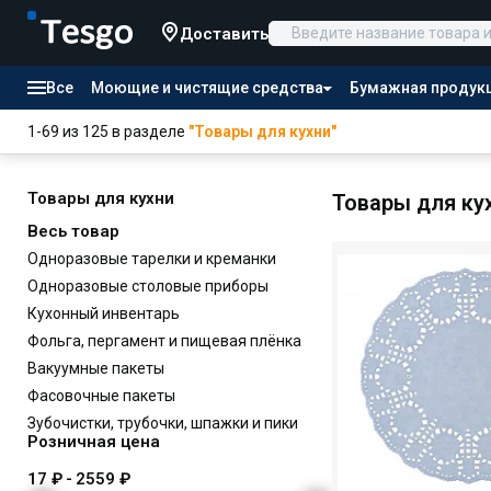
Доставить
Все
Моющие и чистящие средства
Бумажная продук
Товары для отелей
1-69 из 125 в разделе
"Товары для кухни"
Канцтовары
Продукты питания
Товары для кухни
Товары для ку
Весь товар
Одноразовые тарелки и креманки
Одноразовые столовые приборы
Кухонный инвентарь
Фольга, пергамент и пищевая плёнка
Вакуумные пакеты
Фасовочные пакеты
Зубочистки, трубочки, шпажки и пики
Розничная цена
17 ₽
-
2559 ₽