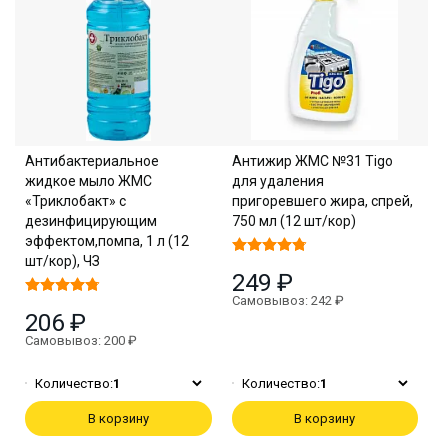
Антибактериальное
Антижир ЖМС №31 Tigo
жидкое мыло ЖМС
для удаления
«Триклобакт» с
пригоревшего жира, спрей,
дезинфицирующим
750 мл (12 шт/кор)
эффектом,помпа, 1 л (12
шт/кор), ЧЗ
249 ₽
Самовывоз: 242 ₽
206 ₽
Самовывоз: 200 ₽
Количество:
1
Количество:
1
В корзину
В корзину