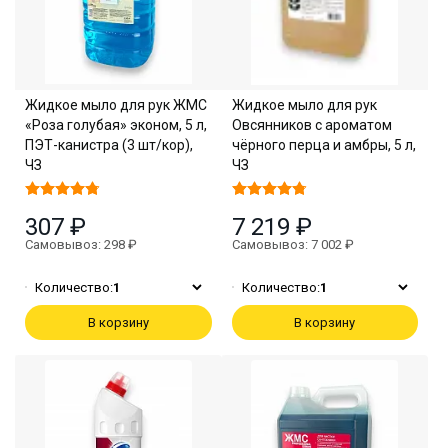
Жидкое мыло для рук ЖМС
Жидкое мыло для рук
«Роза голубая» эконом, 5 л,
Овсянников с ароматом
ПЭТ-канистра (3 шт/кор),
чёрного перца и амбры, 5 л,
ЧЗ
ЧЗ
307 ₽
7 219 ₽
Самовывоз: 298 ₽
Самовывоз: 7 002 ₽
Количество:
1
Количество:
1
В корзину
В корзину