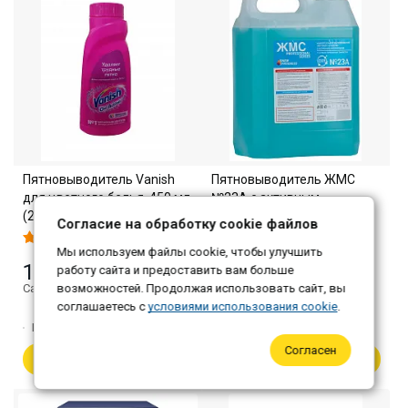
Пятновыводитель Vanish
Пятновыводитель ЖМС
для цветного белья, 450 мл
№23А с активным
(21 шт/кор)
кислородом, 5 л
Согласие на обработку cookie файлов
Мы используем файлы cookie, чтобы улучшить
179 ₽
1 035 ₽
работу сайта и предоставить вам больше
Самовывоз: 174 ₽
возможностей. Продолжая использовать сайт, вы
Самовывоз: 1 004 ₽
соглашаетесь с
условиями использования cookie
.
Количество:
1
Количество:
1
Согласен
В корзину
В корзину