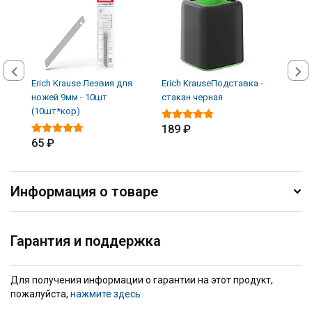
Erich Krause Лезвия для
Erich KrauseПодставка -
Банк
ножей 9мм - 10шт
стакан черная
100
(10шт*кор)
189 ₽
89 
65 ₽
Информация о товаре
Гарантия и поддержка
Для получения информации о гарантии на этот продукт,
пожалуйста,
нажмите здесь