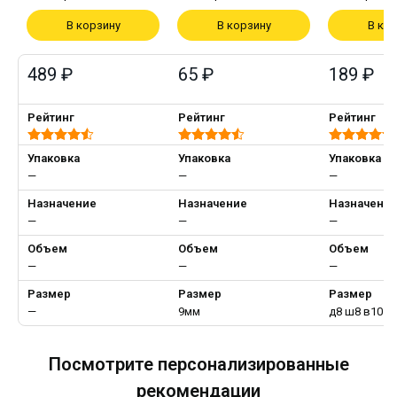
В корзину
В корзину
В ко
489 ₽
65 ₽
189 ₽
Рейтинг
Рейтинг
Рейтинг
Упаковка
Упаковка
Упаковка
—
—
—
Назначение
Назначение
Назначени
—
—
—
Объем
Объем
Объем
—
—
—
Размер
Размер
Размер
—
9мм
д8 ш8 в10
Посмотрите персонализированные
рекомендации