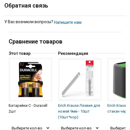
Обратная связь
У Вас возникли вопросы?
Напишите нам
Сравнение товаров
Этот товар
Рекомендации
Батарейки C - Duracell
Erich Krause Лезвия для
Erich Krause
2шт
ножей 9мм - 10шт
стакан черн
(10шт*кор)
Выберите кол-во
Выберите кол-во
Выберите 