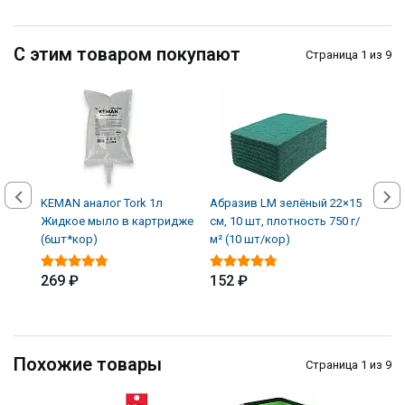
С этим товаром покупают
Страница 1 из 9
KEMAN аналог Tork 1л
Абразив LM зелёный 22×15
Авто
Жидкое мыло в картридже
см, 10 шт, плотность 750 г/
кожи
(6шт*кор)
м² (10 шт/кор)
(12 
269 ₽
152 ₽
339
Похожие товары
Страница 1 из 9