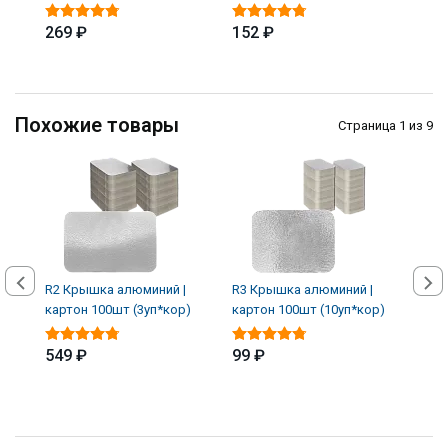
269 ₽
152 ₽
339
Похожие товары
Страница 1 из 9
R2 Крышка алюминий |
R3 Крышка алюминий |
R45 
картон 100шт (3уп*кор)
картон 100шт (10уп*кор)
карт
549 ₽
99 ₽
199