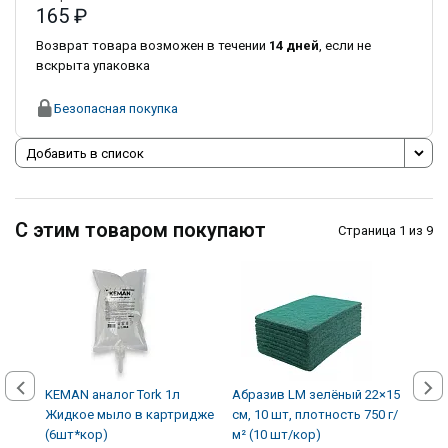
165 ₽
Возврат товара возможен в течении
14 дней
, если не
вскрыта упаковка
Безопасная покупка
Добавить в список
С этим товаром покупают
Страница 1 из 9
KEMAN аналог Tork 1л
Абразив LM зелёный 22×15
Авто
Жидкое мыло в картридже
см, 10 шт, плотность 750 г/
кожи
(6шт*кор)
м² (10 шт/кор)
(12 