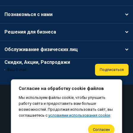
Познакомься с нами
Решения для бизнеса
Обслуживание физических лиц
Скидки, Акции, Распродажи
Подписаться
Согласие на обработку cookie файлов
Аттестация
Политика конфиденциальности
Мы используем файлы cookie, чтобы улучшить
Соглашение на обработку персональных данных
работу сайта и предоставить вам больше
возможностей. Продолжая использовать сайт, вы
Согласие на обработку файлов cookie
соглашаетесь с
условиями использования cookie
.
©
, все права защищены, 2010-2026
Согласен