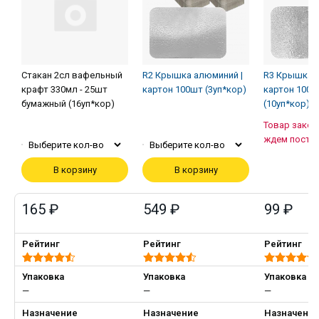
Стакан 2сл вафельный
R2 Крышка алюминий |
R3 Крышка а
крафт 330мл - 25шт
картон 100шт (3уп*кор)
картон 100ш
бумажный (16уп*кор)
(10уп*кор)
Товар закон
ждем посту
Выберите кол-во
Выберите кол-во
В корзину
В корзину
165 ₽
549 ₽
99 ₽
Рейтинг
Рейтинг
Рейтинг
Упаковка
Упаковка
Упаковка
—
—
—
Назначение
Назначение
Назначени