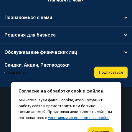
Познакомься с нами
Решения для бизнеса
Обслуживание физических лиц
Скидки, Акции, Распродажи
Подписаться
Согласие на обработку cookie файлов
Аттестация
Политика конфиденциальности
Мы используем файлы cookie, чтобы улучшить
Соглашение на обработку персональных данных
работу сайта и предоставить вам больше
возможностей. Продолжая использовать сайт, вы
Согласие на обработку файлов cookie
соглашаетесь с
условиями использования cookie
.
©
, все права защищены, 2010-2026
Согласен