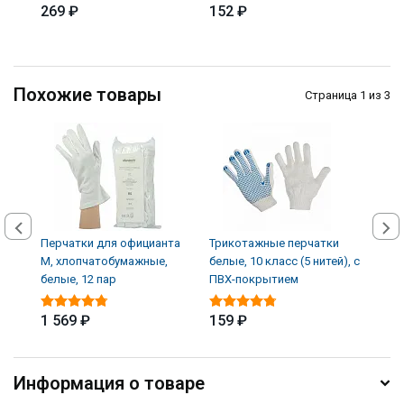
269 ₽
152 ₽
339
Похожие товары
Страница 1 из 3
Перчатки для официанта
Трикотажные перчатки
Трик
M, хлопчатобумажные,
белые, 10 класс (5 нитей), с
дво
белые, 12 пар
ПВХ-покрытием
обли
1 569 ₽
159 ₽
252
Информация о товаре