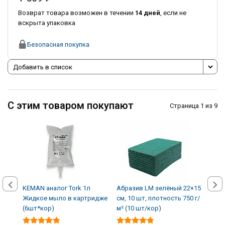
Возврат товара возможен в течении
14 дней
, если не
вскрыта упаковка
Безопасная покупка
Добавить в список
С этим товаром покупают
Страница 1 из 9
KEMAN аналог Tork 1л
Абразив LM зелёный 22×15
Авто
Жидкое мыло в картридже
см, 10 шт, плотность 750 г/
кожи
(6шт*кор)
м² (10 шт/кор)
(12 