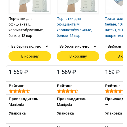
Перчатки для
Перчатки для
Трикотажны
официанта L,
официанта M,
белые, 10 кл
хлопчатобумажные,
хлопчатобумажные,
нитей), с ПВХ
белые, 12 пар
белые, 12 пар
покрытием
Выберите кол-во
Выберите кол-во
Выберите 
В корзину
В корзину
В ко
1 569 ₽
1 569 ₽
159 ₽
Рейтинг
Рейтинг
Рейтинг
Производитель
Производитель
Производи
Manipula
Manipula
—
Упаковка
Упаковка
Упаковка
—
—
—