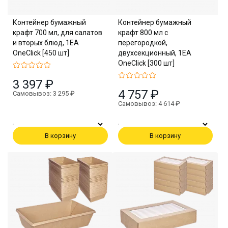
Контейнер бумажный
Контейнер бумажный
крафт 700 мл, для салатов
крафт 800 мл с
и вторых блюд, 1EA
перегородкой,
OneClick [450 шт]
двухсекционный, 1EA
OneClick [300 шт]
3 397 ₽
4 757 ₽
Самовывоз: 3 295 ₽
Самовывоз: 4 614 ₽
В корзину
В корзину