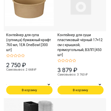
Контейнер для супа
Контейнер для суши
(супница) бумажный крафт
пластиковый чёрный 17×12
760 мл, 1EA OneBowl [300
см с крышкой,
шт]
прямоугольный, ВЗЛП [450
шт]
2 750 ₽
3 879 ₽
Самовывоз: 2 668 ₽
Самовывоз: 3 763 ₽
В корзину
В корзину