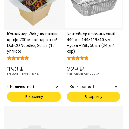
Контейнер Wok для лапши
Контейнер алюминиевый
крафт 700 мл, квадратный,
440 мл, 144×119×40 мм,
DoECO Noodles, 20 шт (15
Русал R28L, 50 шт (24 уп/
уп/кор)
кор)
193 ₽
229 ₽
Самовывоз: 187 ₽
Самовывоз: 222 ₽
Количество:
1
Количество:
1
В корзину
В корзину