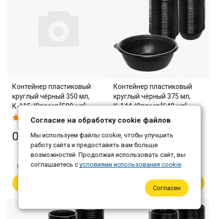
Контейнер пластиковый
Контейнер пластиковый
круглый чёрный 350 мл,
круглый чёрный 375 мл,
К-115, Юпласт [500 шт]
К-144, Юпласт [648 шт]
Согласие на обработку cookie файлов
0 ₽
3 456 ₽
Мы используем файлы cookie, чтобы улучшить
работу сайта и предоставить вам больше
Самовывоз: 3 352 ₽
возможностей. Продолжая использовать сайт, вы
соглашаетесь с
условиями использования cookie
.
Количество:
1
Количество:
1
В корзину
В корзину
Согласен