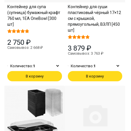
Контейнер для супа
Контейнер для суши
(супница) бумажный крафт
пластиковый чёрный 17×12
760 мл, 1EA OneBowl [300
см с крышкой,
шт]
прямоугольный, ВЗЛП [450
шт]
2 750 ₽
3 879 ₽
Самовывоз: 2 668 ₽
Самовывоз: 3 763 ₽
Количество:
1
Количество:
1
В корзину
В корзину