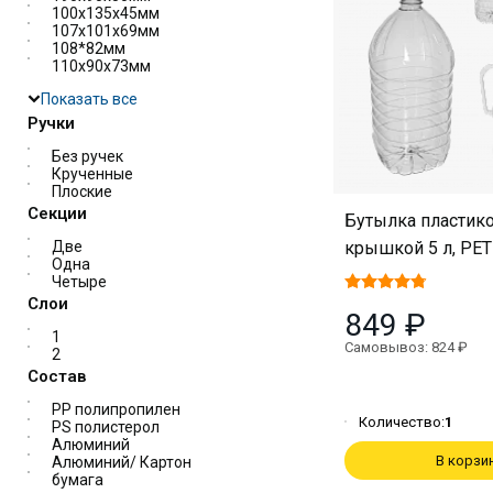
100х135х45мм
107х101х69мм
108*82мм
110х90х73мм
Показать все
Ручки
Без ручек
Крученные
Плоские
Секции
Бутылка пластико
крышкой 5 л, PET 
Две
Одна
Четыре
Слои
849 ₽
1
Самовывоз: 824 ₽
2
Состав
PP полипропилен
Количество:
1
PS полистерол
Алюминий
В корзи
Алюминий/ Картон
бумага