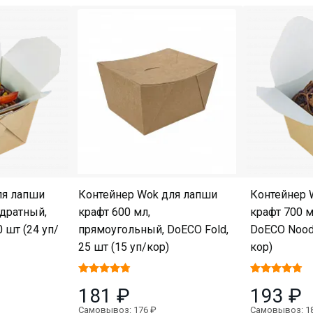
ля лапши
Контейнер Wok для лапши
Контейнер 
адратный,
крафт 600 мл,
крафт 700 м
 шт (24 уп/
прямоугольный, DoECO Fold,
DoECO Noodl
25 шт (15 уп/кор)
кор)
181 ₽
193 ₽
Самовывоз: 176 ₽
Самовывоз: 1