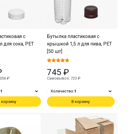
астиковая с
Бутылка пластиковая с
 для сока, PET
крышкой 1,5 л для пива, PET
[50 шт]
₽
745 ₽
056 ₽
Самовывоз: 723 ₽
:
1
Количество:
1
 корзину
В корзину