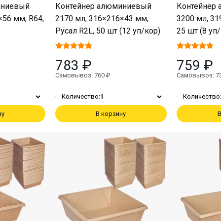
иниевый
Контейнер алюминиевый
Контейнер
×56 мм, R64,
2170 мл, 316×216×43 мм,
3200 мл, 31
Русал R2L, 50 шт (12 уп/кор)
25 шт (8 уп
783 ₽
759 ₽
Самовывоз: 760 ₽
Самовывоз: 7
Количество:
1
Количество
ну
В корзину
В