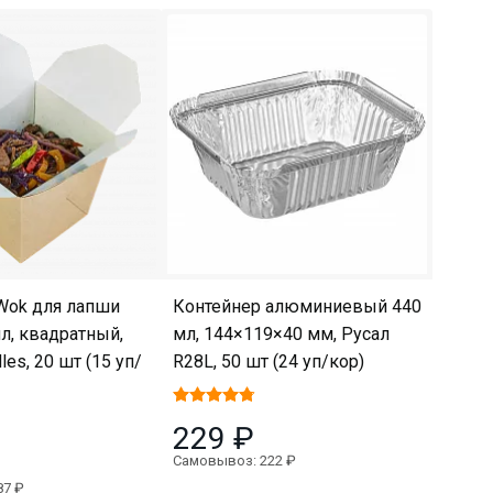
Wok для лапши
Контейнер алюминиевый 440
л, квадратный,
мл, 144×119×40 мм, Русал
es, 20 шт (15 уп/
R28L, 50 шт (24 уп/кор)
229 ₽
Самовывоз: 222 ₽
87 ₽