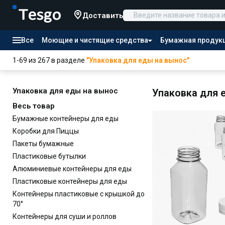
Доставить
Все
Моющие и чистящие средства
Бумажная продук
Товары для отелей
1-69 из 267 в разделе
"Упаковка для еды на вынос"
Канцтовары
Продукты питания
Упаковка для еды на вынос
Упаковка для 
Весь товар
Бумажные контейнеры для еды
Коробки для Пиццы
Пакеты бумажные
Пластиковые бутылки
Алюминиевые контейнеры для еды
Пластиковые контейнеры для еды
Контейнеры пластиковые с крышкой до
70°
Контейнеры для суши и роллов