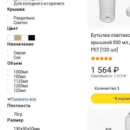
Для холодного и горячего
Крышка
Раздельно
Слитно
Цвет
Бутылка пластико
крышкой 500 мл д
Назначение
PET [120 шт]
Смузи
Сок
Объем
1 564 ₽
1000мл
Самовывоз: 1 517 ₽
100мл
1125мл
1200мл
Количество:
1
125мл
В корзи
Показать все
Плотность
70гр
Размер
190х90х50мм