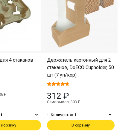
для 4 стаканов
Держатель картонный для 2
стаканов, DoECO Cupholder, 50
шт (7 уп/кор)
312 ₽
06 ₽
Самовывоз: 303 ₽
:
1
Количество:
1
 корзину
В корзину