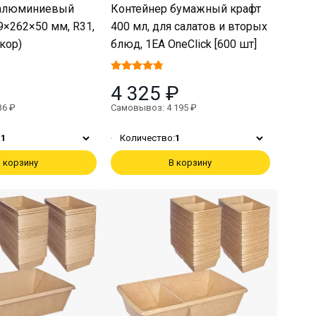
 алюминиевый
Контейнер бумажный крафт
9×262×50 мм, R31,
400 мл, для салатов и вторых
/кор)
блюд, 1EA OneClick [600 шт]
4 325 ₽
36 ₽
Самовывоз: 4 195 ₽
:
1
Количество:
1
 корзину
В корзину