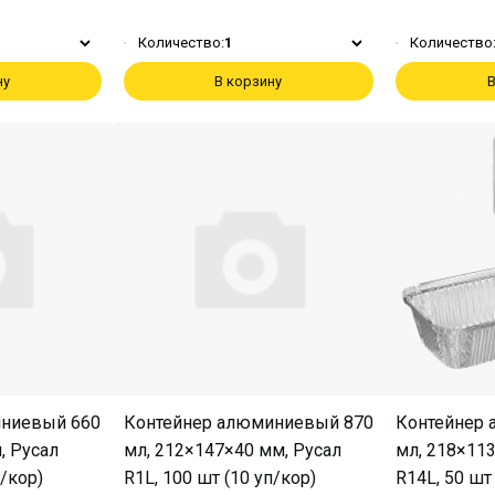
Количество:
1
Количество
ну
В корзину
В
иниевый 660
Контейнер алюминиевый 870
Контейнер
, Русал
мл, 212×147×40 мм, Русал
мл, 218×11
п/кор)
R1L, 100 шт (10 уп/кор)
R14L, 50 шт