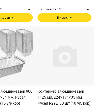
:
1
Количество:
1
 корзину
В корзину
 алюминиевый 900
Контейнер алюминиевый
3×54 мм, Русал
1125 мл, 224×174×35 мм,
 (15 уп/кор)
Русал R29L, 50 шт (10 уп/кор)