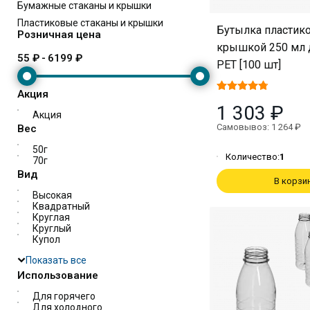
Бумажные стаканы и крышки
Пластиковые стаканы и крышки
Бутылка пластико
Розничная цена
крышкой 250 мл 
55 ₽
-
6199 ₽
PET [100 шт]
Акция
1 303 ₽
Акция
Самовывоз: 1 264 ₽
Вес
50г
Количество:
1
70г
Вид
В корзи
Высокая
Квадратный
Круглая
Круглый
Купол
Показать все
Использование
Для горячего
Для холодного