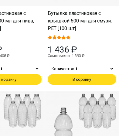
астиковая с
Бутылка пластиковая с
0 мл для пива,
крышкой 500 мл для смузи,
]
PET [100 шт]
₽
1 436 ₽
408 ₽
Самовывоз: 1 393 ₽
:
1
Количество:
1
 корзину
В корзину