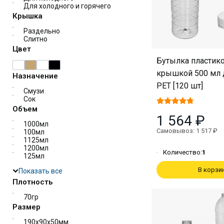
Для холодного и горячего
Крышка
Раздельно
Слитно
Цвет
Бутылка пластико
крышкой 500 мл д
Назначение
PET [120 шт]
Смузи
Сок
Объем
1 564 ₽
1000мл
Самовывоз: 1 517 ₽
100мл
1125мл
1200мл
Количество:
1
125мл
В корзи
Показать все
Плотность
70гр
Размер
190х90х50мм