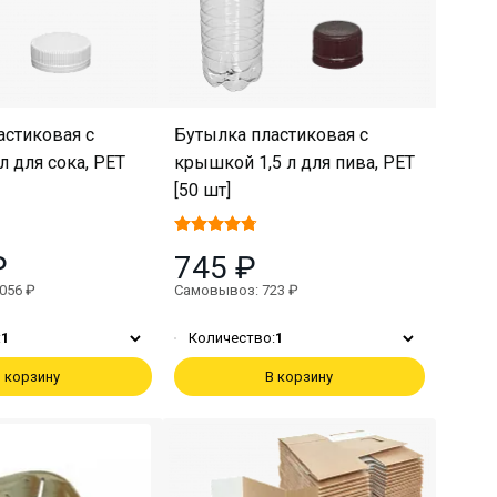
астиковая с
Бутылка пластиковая с
 для сока, PET
крышкой 1,5 л для пива, PET
[50 шт]
₽
745 ₽
056 ₽
Самовывоз: 723 ₽
:
1
Количество:
1
 корзину
В корзину