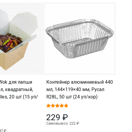
Wok для лапши
Контейнер алюминиевый 440
л, квадратный,
мл, 144×119×40 мм, Русал
es, 20 шт (15 уп/
R28L, 50 шт (24 уп/кор)
229 ₽
Самовывоз: 222 ₽
87 ₽