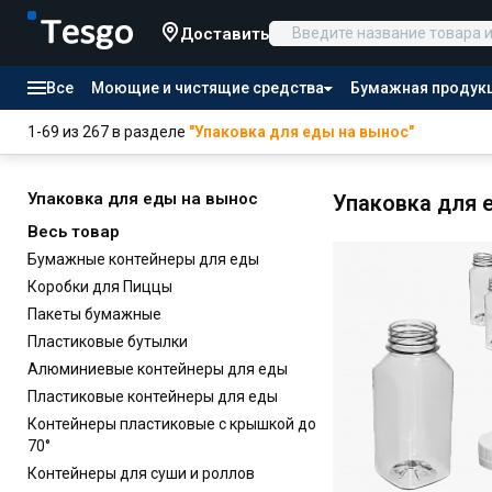
Доставить
Все
Моющие и чистящие средства
Бумажная продук
Товары для отелей
1-69 из 267 в разделе
"Упаковка для еды на вынос"
Канцтовары
Продукты питания
Упаковка для еды на вынос
Упаковка для 
Весь товар
Бумажные контейнеры для еды
Коробки для Пиццы
Пакеты бумажные
Пластиковые бутылки
Алюминиевые контейнеры для еды
Пластиковые контейнеры для еды
Контейнеры пластиковые с крышкой до
70°
Контейнеры для суши и роллов