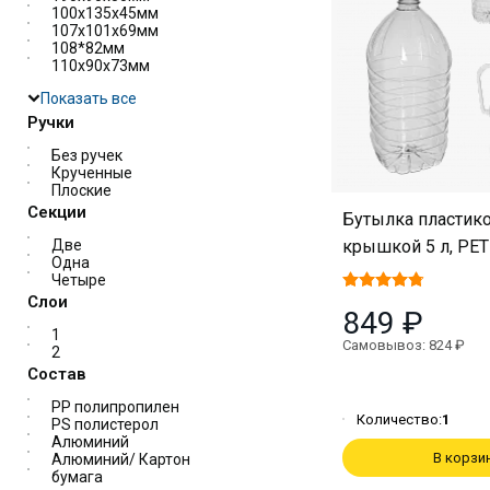
100х135х45мм
107х101х69мм
108*82мм
110х90х73мм
Показать все
Ручки
Без ручек
Крученные
Плоские
Секции
Бутылка пластико
крышкой 5 л, PET 
Две
Одна
Четыре
Слои
849 ₽
1
Самовывоз: 824 ₽
2
Состав
PP полипропилен
Количество:
1
PS полистерол
Алюминий
В корзи
Алюминий/ Картон
бумага