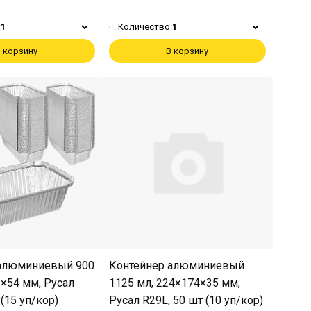
:
1
Количество:
1
 корзину
В корзину
 алюминиевый 900
Контейнер алюминиевый
3×54 мм, Русал
1125 мл, 224×174×35 мм,
 (15 уп/кор)
Русал R29L, 50 шт (10 уп/кор)