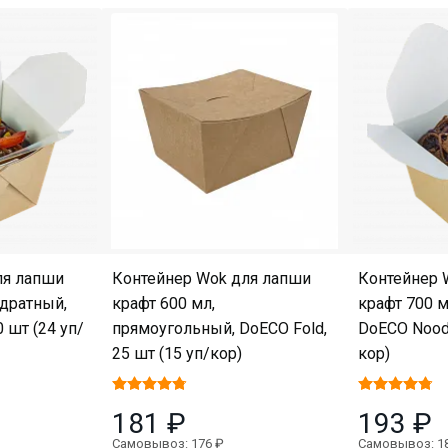
ля лапши
Контейнер Wok для лапши
Контейнер 
адратный,
крафт 600 мл,
крафт 700 м
 шт (24 уп/
прямоугольный, DoECO Fold,
DoECO Noodl
25 шт (15 уп/кор)
кор)
181 ₽
193 ₽
Самовывоз: 176 ₽
Самовывоз: 1