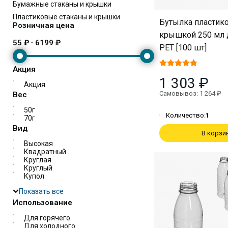
Бумажные стаканы и крышки
Пластиковые стаканы и крышки
Бутылка пластико
Розничная цена
крышкой 250 мл 
55 ₽
-
6199 ₽
PET [100 шт]
Акция
1 303 ₽
Акция
Самовывоз: 1 264 ₽
Вес
50г
Количество:
1
70г
Вид
В корзи
Высокая
Квадратный
Круглая
Круглый
Купол
Показать все
Использование
Для горячего
Для холодного