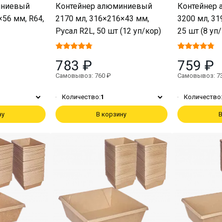
иниевый
Контейнер алюминиевый
Контейнер
×56 мм, R64,
2170 мл, 316×216×43 мм,
3200 мл, 31
Русал R2L, 50 шт (12 уп/кор)
25 шт (8 уп
783 ₽
759 ₽
Самовывоз: 760 ₽
Самовывоз: 7
Количество:
1
Количество
ну
В корзину
В