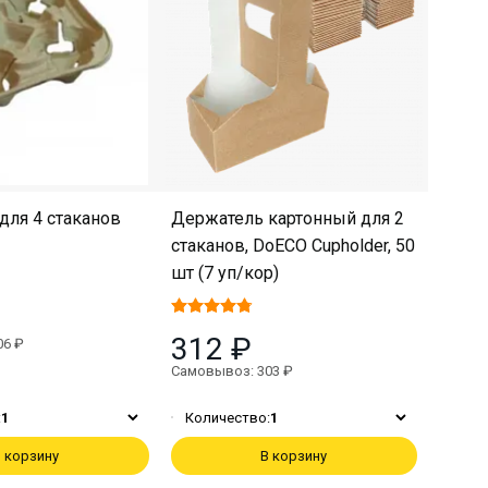
для 4 стаканов
Держатель картонный для 2
стаканов, DoECO Cupholder, 50
шт (7 уп/кор)
312 ₽
06 ₽
Самовывоз: 303 ₽
:
1
Количество:
1
 корзину
В корзину