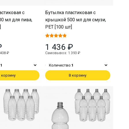
астиковая с
Бутылка пластиковая с
0 мл для пива,
крышкой 500 мл для смузи,
]
PET [100 шт]
₽
1 436 ₽
408 ₽
Самовывоз: 1 393 ₽
:
1
Количество:
1
 корзину
В корзину