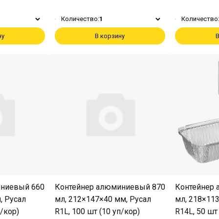
Количество:
1
Количество
ну
В корзину
В
иниевый 660
Контейнер алюминиевый 870
Контейнер
, Русал
мл, 212×147×40 мм, Русал
мл, 218×11
п/кор)
R1L, 100 шт (10 уп/кор)
R14L, 50 шт