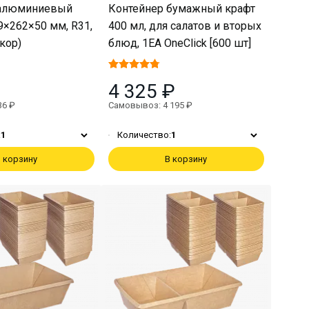
 алюминиевый
Контейнер бумажный крафт
9×262×50 мм, R31,
400 мл, для салатов и вторых
/кор)
блюд, 1EA OneClick [600 шт]
4 325 ₽
36 ₽
Самовывоз: 4 195 ₽
:
1
Количество:
1
 корзину
В корзину