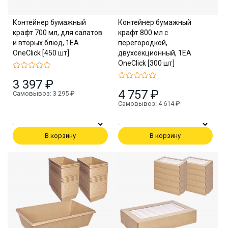
Контейнер бумажный
Контейнер бумажный
крафт 700 мл, для салатов
крафт 800 мл с
и вторых блюд, 1EA
перегородкой,
OneClick [450 шт]
двухсекционный, 1EA
OneClick [300 шт]
3 397 ₽
4 757 ₽
Самовывоз: 3 295 ₽
Самовывоз: 4 614 ₽
В корзину
В корзину