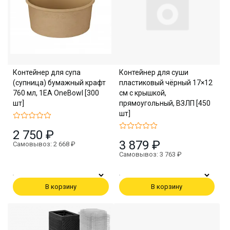
Контейнер для супа
Контейнер для суши
(супница) бумажный крафт
пластиковый чёрный 17×12
760 мл, 1EA OneBowl [300
см с крышкой,
шт]
прямоугольный, ВЗЛП [450
шт]
2 750 ₽
3 879 ₽
Самовывоз: 2 668 ₽
Самовывоз: 3 763 ₽
В корзину
В корзину