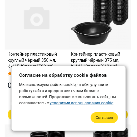
Контейнер пластиковый
Контейнер пластиковый
круглый чёрный 350 мл,
круглый чёрный 375 мл,
К-115, Юпласт [500 шт]
К-144, Юпласт [648 шт]
Согласие на обработку cookie файлов
0 ₽
3 456 ₽
Мы используем файлы cookie, чтобы улучшить
работу сайта и предоставить вам больше
Самовывоз: 3 352 ₽
возможностей. Продолжая использовать сайт, вы
соглашаетесь с
условиями использования cookie
.
Количество:
1
Количество:
1
В корзину
В корзину
Согласен