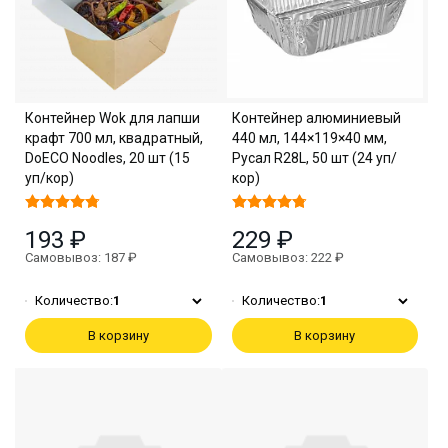
Контейнер Wok для лапши
Контейнер алюминиевый
крафт 700 мл, квадратный,
440 мл, 144×119×40 мм,
DoECO Noodles, 20 шт (15
Русал R28L, 50 шт (24 уп/
уп/кор)
кор)
193 ₽
229 ₽
Самовывоз: 187 ₽
Самовывоз: 222 ₽
Количество:
1
Количество:
1
В корзину
В корзину