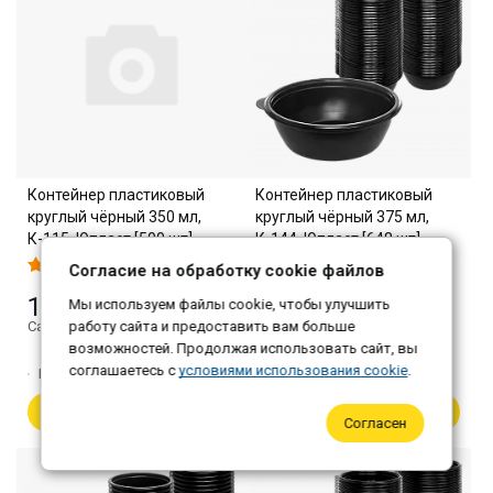
Контейнер пластиковый
Контейнер пластиковый
круглый чёрный 350 мл,
круглый чёрный 375 мл,
К-115, Юпласт [500 шт]
К-144, Юпласт [648 шт]
Согласие на обработку cookie файлов
1 589 ₽
3 456 ₽
Мы используем файлы cookie, чтобы улучшить
Самовывоз: 1 541 ₽
работу сайта и предоставить вам больше
Самовывоз: 3 352 ₽
возможностей. Продолжая использовать сайт, вы
соглашаетесь с
условиями использования cookie
.
Количество:
1
Количество:
1
В корзину
В корзину
Согласен