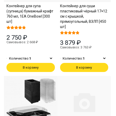
Контейнер для супа
Контейнер для суши
(супница) бумажный крафт
пластиковый чёрный 17×12
760 мл, 1EA OneBowl [300
см с крышкой,
шт]
прямоугольный, ВЗЛП [450
шт]
2 750 ₽
3 879 ₽
Самовывоз: 2 668 ₽
Самовывоз: 3 763 ₽
Количество:
1
Количество:
1
В корзину
В корзину