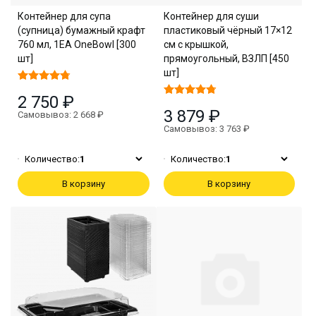
Контейнер для супа
Контейнер для суши
(супница) бумажный крафт
пластиковый чёрный 17×12
760 мл, 1EA OneBowl [300
см с крышкой,
шт]
прямоугольный, ВЗЛП [450
шт]
2 750 ₽
3 879 ₽
Самовывоз: 2 668 ₽
Самовывоз: 3 763 ₽
Количество:
1
Количество:
1
В корзину
В корзину