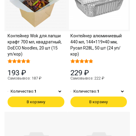
Контейнер Wok для лапши
Контейнер алюминиевый
крафт 700 мл, квадратный,
440 мл, 144×119×40 мм,
DoECO Noodles, 20 шт (15
Русал R28L, 50 шт (24 уп/
уп/кор)
кор)
193 ₽
229 ₽
Самовывоз: 187 ₽
Самовывоз: 222 ₽
Количество:
1
Количество:
1
В корзину
В корзину