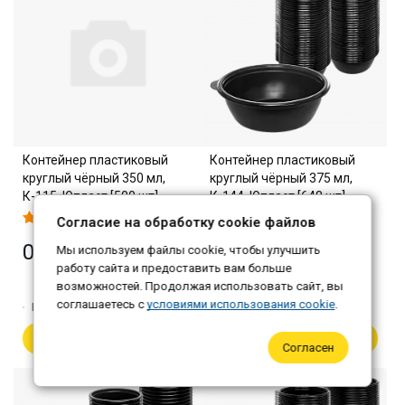
Контейнер пластиковый
Контейнер пластиковый
круглый чёрный 350 мл,
круглый чёрный 375 мл,
К-115, Юпласт [500 шт]
К-144, Юпласт [648 шт]
Согласие на обработку cookie файлов
0 ₽
3 456 ₽
Мы используем файлы cookie, чтобы улучшить
работу сайта и предоставить вам больше
Самовывоз: 3 352 ₽
возможностей. Продолжая использовать сайт, вы
соглашаетесь с
условиями использования cookie
.
Количество:
1
Количество:
1
В корзину
В корзину
Согласен