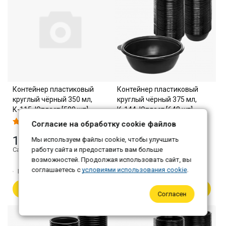
Контейнер пластиковый
Контейнер пластиковый
круглый чёрный 350 мл,
круглый чёрный 375 мл,
К-115, Юпласт [500 шт]
К-144, Юпласт [648 шт]
Согласие на обработку cookie файлов
1 589 ₽
3 456 ₽
Мы используем файлы cookie, чтобы улучшить
Самовывоз: 1 541 ₽
работу сайта и предоставить вам больше
Самовывоз: 3 352 ₽
возможностей. Продолжая использовать сайт, вы
соглашаетесь с
условиями использования cookie
.
Количество:
1
Количество:
1
В корзину
В корзину
Согласен