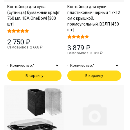
Контейнер для супа
Контейнер для суши
(супница) бумажный крафт
пластиковый чёрный 17×12
760 мл, 1EA OneBowl [300
см с крышкой,
шт]
прямоугольный, ВЗЛП [450
шт]
2 750 ₽
3 879 ₽
Самовывоз: 2 668 ₽
Самовывоз: 3 763 ₽
Количество:
1
Количество:
1
В корзину
В корзину