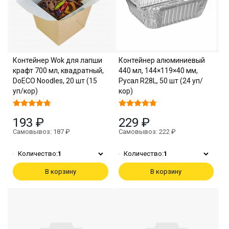
Контейнер Wok для лапши
Контейнер алюминиевый
крафт 700 мл, квадратный,
440 мл, 144×119×40 мм,
DoECO Noodles, 20 шт (15
Русал R28L, 50 шт (24 уп/
уп/кор)
кор)
193 ₽
229 ₽
Самовывоз: 187 ₽
Самовывоз: 222 ₽
Количество:
1
Количество:
1
В корзину
В корзину