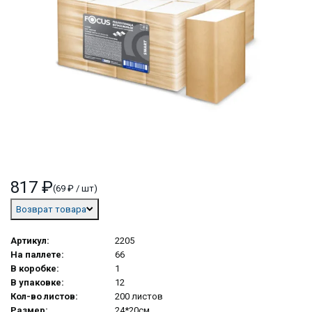
817 ₽
(69 ₽ / шт)
Возврат товара
Артикул:
2205
На паллете:
66
В коробке:
1
В упаковке:
12
Кол-во листов:
200 листов
Размер:
24*20см