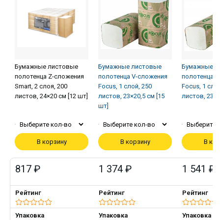
Бумажные листовые
Бумажные листовые
Бумажные л
полотенца Z-сложения
полотенца V-сложения
полотенца V
Smart, 2 слоя, 200
Focus, 1 слой, 250
Focus, 1 сло
листов, 24×20 см [12 шт]
листов, 23×20,5 см [15
листов, 23×2
шт]
Выберите кол-во
Выберите кол-во
Выберите 
В корзину
В корзину
В ко
817 ₽
1 374 ₽
1 541 ₽
Рейтинг
Рейтинг
Рейтинг
Упаковка
Упаковка
Упаковка