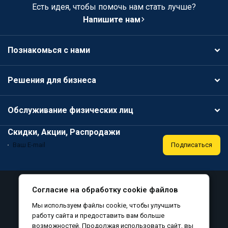
Есть идея, чтобы помочь нам стать лучше?
Напишите нам
Познакомься с нами
Решения для бизнеса
Обслуживание физических лиц
Скидки, Акции, Распродажи
Подписаться
Специальная оценка условий труда
Публичная оферта
Согласие на обработку cookie файлов
Политика конфиденциальности
Мы используем файлы cookie, чтобы улучшить
Соглашение на обработку персональных данных
работу сайта и предоставить вам больше
возможностей. Продолжая использовать сайт, вы
Согласие на обработку файлов cookie