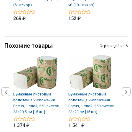
(6шт*кор)
м² (10 шт/кор)
(12 
269 ₽
152 ₽
339
Похожие товары
Страница 1 из 6
Бумажные листовые
Бумажные листовые
Бум
полотенца V-сложения
полотенца V-сложения
поло
Focus, 1 слой, 250 листов,
Focus, 1 слой, 250 листов,
Focu
23×20,5 см [15 шт]
23×23 см [15 шт]
23×20
1 374 ₽
1 541 ₽
1 6