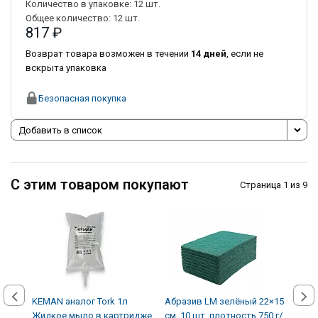
Количество в упаковке:
12
шт.
Общее количество:
12
шт.
817 ₽
Возврат товара возможен в течении
14 дней
, если не
вскрыта упаковка
Безопасная покупка
Добавить в список
С этим товаром покупают
Страница 1 из 9
KEMAN аналог Tork 1л
Абразив LM зелёный 22×15
Авто
Жидкое мыло в картридже
см, 10 шт, плотность 750 г/
кожи