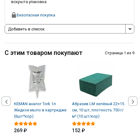
вскрыта упаковка
Безопасная покупка
Добавить в список
С этим товаром покупают
Страница 1 из 9
KEMAN аналог Tork 1л
Абразив LM зелёный 22×15
Авто
Жидкое мыло в картридже
см, 10 шт, плотность 750 г/
кожи
(6шт*кор)
м² (10 шт/кор)
(12 
269 ₽
152 ₽
339