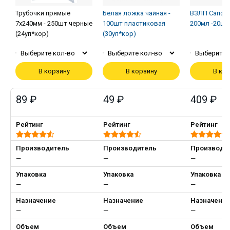
Трубочки прямые
Белая ложка чайная -
ВЗЛП Сапфи
7х240мм - 250шт черные
100шт пластиковая
200мл -20шт
(24уп*кор)
(30уп*кор)
Выберите кол-во
Выберите кол-во
Выберите 
В корзину
В корзину
В ко
89 ₽
49 ₽
409 ₽
Рейтинг
Рейтинг
Рейтинг
Производитель
Производитель
Производи
—
—
—
Упаковка
Упаковка
Упаковка
—
—
—
Назначение
Назначение
Назначени
—
—
—
Объем
Объем
Объем