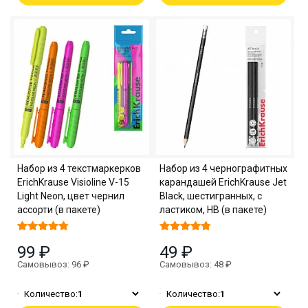
Набор из 4 текстмаркерков
Набор из 4 чернографитных
ErichKrause Visioline V-15
карандашей ErichKrause Jet
Light Neon, цвет чернил
Black, шестигранных, с
ассорти (в пакете)
ластиком, HB (в пакете)
99 ₽
49 ₽
Самовывоз: 96 ₽
Самовывоз: 48 ₽
Количество:
1
Количество:
1