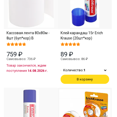
Кассовая лента 80х80м -
Клей карандаш 15г Erich
8шт (6уп*кор) В
Krause (20шт*кор)
759 ₽
89 ₽
Самовывоз: 736 ₽
Самовывоз: 86 ₽
Товар закончился, ждем
Количество:
1
поступления
14.08.2026 г.
В корзину