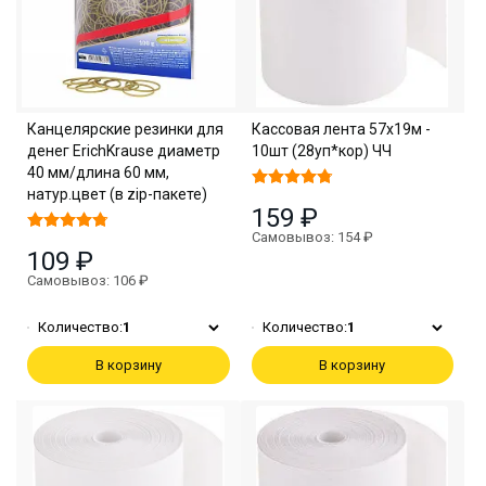
Канцелярские резинки для
Кассовая лента 57х19м -
денег ErichKrause диаметр
10шт (28уп*кор) ЧЧ
40 мм/длина 60 мм,
натур.цвет (в zip-пакете)
159 ₽
Самовывоз: 154 ₽
109 ₽
Самовывоз: 106 ₽
Количество:
1
Количество:
1
В корзину
В корзину