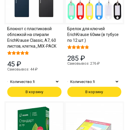
Блокнот с пластиковой
Брелок для ключей
обложкой на спирали
ErichKrause 60мм (в тубусе
ErichKrause Classic, А7, 60
по 12 шт.)
листов, клетка_MIX-PACK
285 ₽
45 ₽
Самовывоз: 276 ₽
Самовывоз: 44 ₽
Количество:
1
Количество:
1
В корзину
В корзину