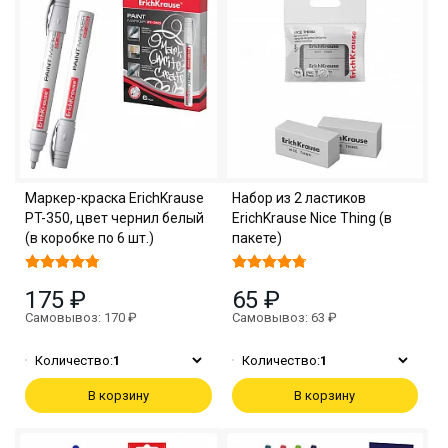
Маркер-краска ErichKrause
Набор из 2 ластиков
PT-350, цвет чернил белый
ErichKrause Nice Thing (в
(в коробке по 6 шт.)
пакете)
175 ₽
65 ₽
Самовывоз: 170 ₽
Самовывоз: 63 ₽
Количество:
1
Количество:
1
В корзину
В корзину