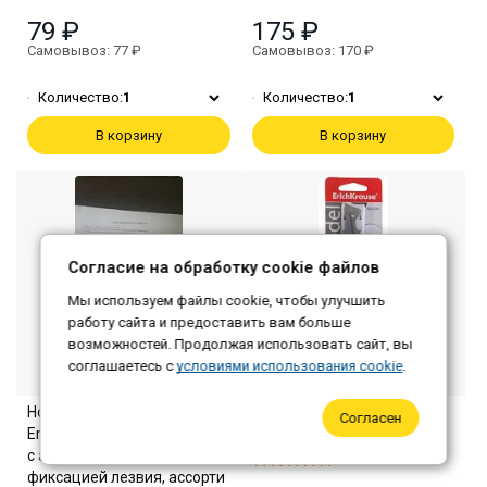
79 ₽
175 ₽
Самовывоз: 77 ₽
Самовывоз: 170 ₽
Количество:
1
Количество:
1
В корзину
В корзину
Согласие на обработку cookie файлов
Мы используем файлы cookie, чтобы улучшить
работу сайта и предоставить вам больше
возможностей. Продолжая использовать сайт, вы
соглашаетесь с
условиями использования cookie
.
Нож канцелярский
Ножницы 21см Erich Krause
Согласен
ErichKrause Shark Mini Reef,
(12шт*кор)
с автоматической
фиксацией лезвия, ассорти