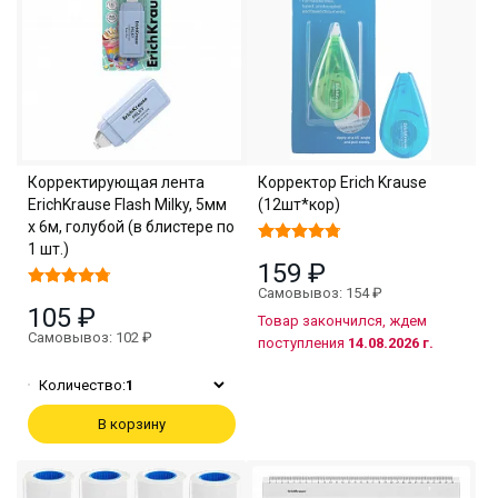
Корректирующая лента
Корректор Erich Krause
ErichKrause Flash Milky, 5мм
(12шт*кор)
х 6м, голубой (в блистере по
1 шт.)
159 ₽
Самовывоз: 154 ₽
105 ₽
Товар закончился, ждем
Самовывоз: 102 ₽
поступления
14.08.2026 г.
Количество:
1
В корзину