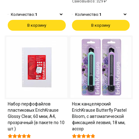
Самовывоз: 329 ₽
Количество:
1
Количество:
1
В корзину
В корзину
Набор перфофайлов
Нож канцелярский
пластиковых ErichKrause
ErichKrause Butterfly Pastel
Glossy Clear, 60 мкм, A4,
Bloom, с автоматической
прозрачный (в пакете по 10
фиксацией лезвия, 18 мм,
шт.)
ассор