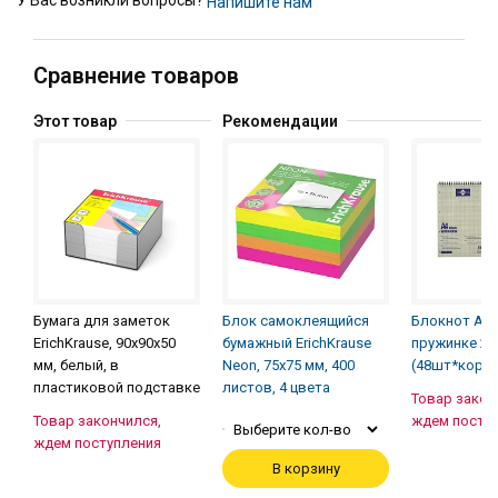
У Вас возникли вопросы?
Напишите нам
Сравнение товаров
Этот товар
Рекомендации
Бумага для заметок
Блок самоклеящийся
Блокнот А4 
ErichKrause, 90x90x50
бумажный ErichKrause
пружинке 210
мм, белый, в
Neon, 75х75 мм, 400
(48шт*кор)
пластиковой подставке
листов, 4 цвета
Товар закон
Товар закончился,
ждем посту
Выберите кол-во
ждем поступления
В корзину