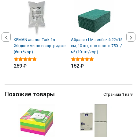
KEMAN аналог Tork 1л
Абразив LM зелёный 22×15
Авто
Жидкое мыло в картридже
см, 10 шт, плотность 750 г/
кожи
(6шт*кор)
м² (10 шт/кор)
(12 
269 ₽
152 ₽
339
Похожие товары
Страница 1 из 9