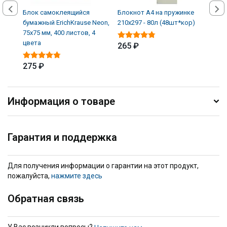
Блок самоклеящийся
Блокнот А4 на пружинке
Блок
бумажный ErichKrause Neon,
210х297 - 80л (48шт*кор)
145х
75х75 мм, 400 листов, 4
цвета
265 ₽
59 
275 ₽
Информация о товаре
Гарантия и поддержка
Для получения информации о гарантии на этот продукт,
пожалуйста,
нажмите здесь
Обратная связь