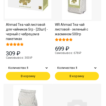
Ahmad Tea чай листовой
WR Ahmad Tea чай
для чайников 5гр - [20шт] -
листовой - зеленый с
черный с чабрецом в
жасмином 500гр
пакетиках
699 ₽
309 ₽
Самовывоз: 678 ₽
Самовывоз: 300 ₽
Количество:
1
Количество:
1
В корзину
В корзину