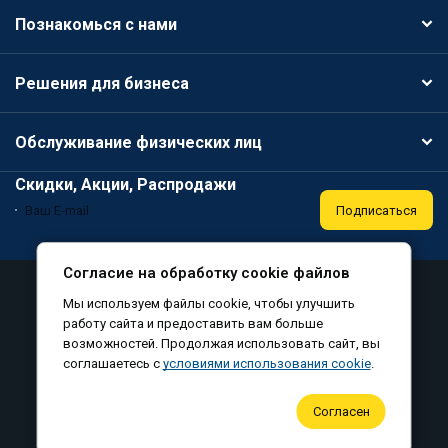
Познакомься с нами
Решения для бизнеса
Обслуживание физических лиц
Скидки, Акции, Распродажи
Подписаться
Согласие на обработку cookie файлов
Аттестация
Политика конфиденциальности
Мы используем файлы cookie, чтобы улучшить
Соглашение на обработку персональных данных
работу сайта и предоставить вам больше
возможностей. Продолжая использовать сайт, вы
Согласие на обработку файлов cookie
соглашаетесь с
условиями использования cookie
.
©
, все права защищены, 2010-2026
Согласен