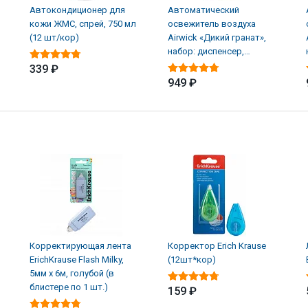
Автокондиционер для
Автоматический
кожи ЖМС, спрей, 750 мл
освежитель воздуха
(12 шт/кор)
Airwick «Дикий гранат»,
набор: диспенсер,
батарейки, баллон (4 шт/
339 ₽
949 ₽
Корректирующая лента
Корректор Erich Krause
ErichKrause Flash Milky,
(12шт*кор)
5мм х 6м, голубой (в
блистере по 1 шт.)
159 ₽