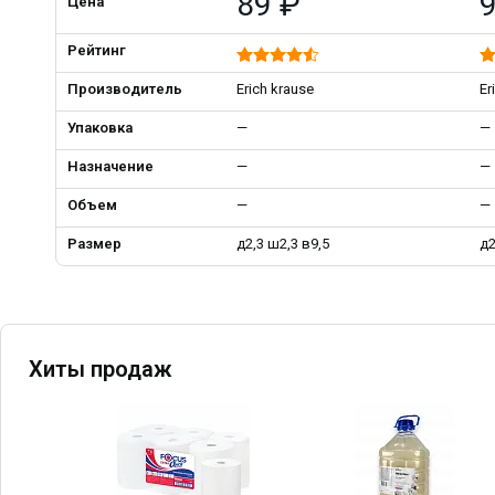
89 ₽
Цена
Рейтинг
Производитель
Erich krause
Er
Упаковка
—
—
Назначение
—
—
Объем
—
—
Размер
д2,3 ш2,3 в9,5
д2
Хиты продаж