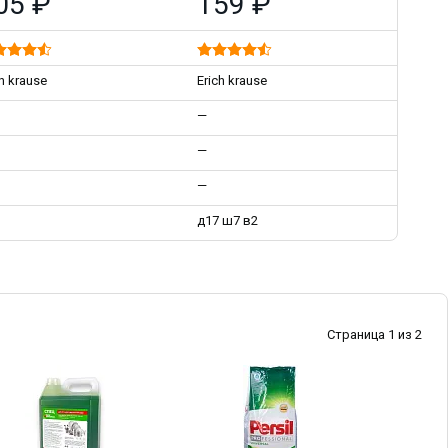
05 ₽
159 ₽
ch krause
Erich krause
—
—
—
д17 ш7 в2
Страница 1 из 2