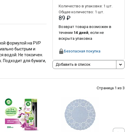
Количество в упаковке:
1
шт.
Общее количество:
1
шт.
89 ₽
Возврат товара возможен в
течении
14 дней
, если не
вскрыта упаковка
ной формулой на PVP
мально быстрым и
Безопасная покупка
 водой. Не токсичен.
. Подходит для бумаги,
Добавить в список
Страница 1 из 3