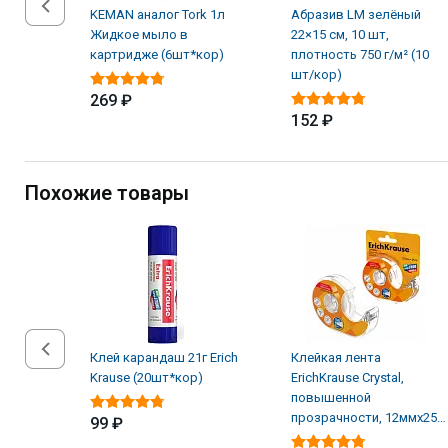
KEMAN аналог Tork 1л
Абразив LM зелёный
Жидкое мыло в
22×15 см, 10 шт,
картридже (6шт*кор)
плотность 750 г/м² (10
шт/кор)
269 ₽
152 ₽
Похожие товары
Клей карандаш 21г Erich
Клейкая лента
Krause (20шт*кор)
ErichKrause Crystal,
повышенной
прозрачности, 12ммх25м
99 ₽
(в диспенсере по 1 шт.)