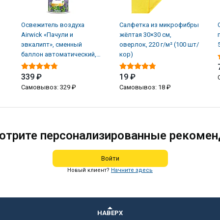
Освежитель воздуха
Салфетка из микрофибры
Airwick «Пачули и
жёлтая 30×30 см,
эвкалипт», сменный
оверлок, 220 г/м² (100 шт/
баллон автоматический,
кор)
250 мл (6 шт/кор)
339 ₽
19 ₽
Самовывоз: 329 ₽
Самовывоз: 18 ₽
отрите персонализированные рекомен
Войти
Новый клиент?
Начните здесь
НАВЕРХ