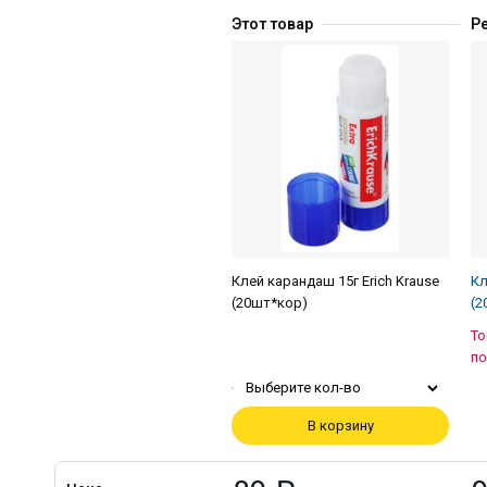
Этот товар
Р
Клей карандаш 15г Erich Krause
Кл
(20шт*кор)
(2
То
по
Выберите кол-во
В корзину