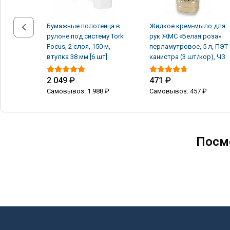
Бумажные полотенца в
Жидкое крем-мыло для
рулоне под систему Tork
рук ЖМС «Белая роза»
Focus, 2 слоя, 150 м,
перламутровое, 5 л, ПЭТ-
втулка 38 мм [6 шт]
канистра (3 шт/кор), ЧЗ
2 049 ₽
471 ₽
Самовывоз: 1 988 ₽
Самовывоз: 457 ₽
Посм