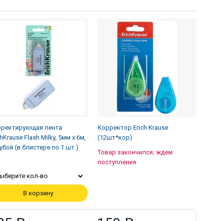
ректирующая лента
Корректор Erich Krause
chKrause Flash Milky, 5мм х 6м,
(12шт*кор)
убой (в блистере по 1 шт.)
Товар закончился, ждем
поступления
ыберите кол-во
В корзину