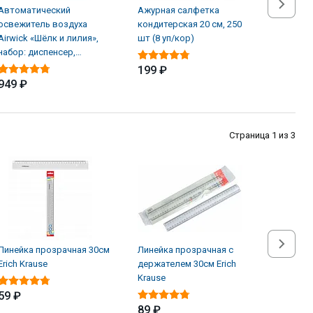
Автоматический
Ажурная салфетка
Альгици
освежитель воздуха
кондитерская 20 см, 250
ЖМС Sup
Airwick «Шёлк и лилия»,
шт (8 уп/кор)
водорос
набор: диспенсер,
л
батарейки, баллон (4 шт/
199 ₽
949 ₽
1 619 
Страница 1 из 3
Линейка прозрачная 30см
Линейка прозрачная с
Маркер
Erich Krause
держателем 30см Erich
черный 
Krause
(12шт*к
59 ₽
89 ₽
15 ₽