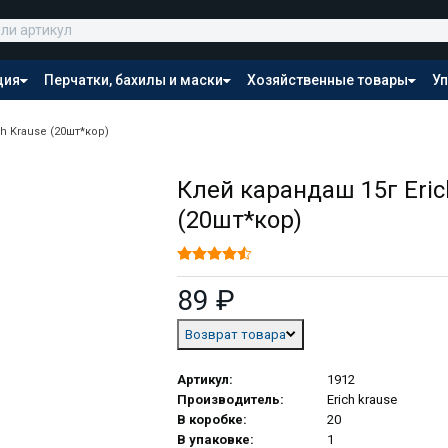
ция
Перчатки, бахилы и маски
Хозяйственные товары
Уп
Распродажа
h Krause (20шт*кор)
Клей карандаш 15г Eric
(20шт*кор)
89 ₽
Возврат товара
Артикул:
1912
Производитель:
Erich krause
В коробке:
20
В упаковке:
1