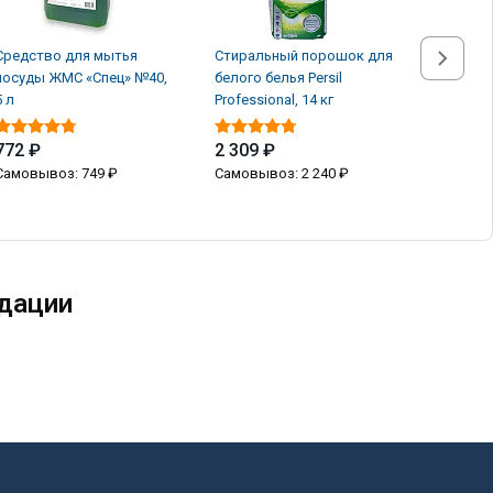
Средство для мытья
Стиральный порошок для
Стираль
посуды ЖМС «Спец» №40,
белого белья Persil
белого б
5 л
Professional, 14 кг
Professio
772 ₽
2 309 ₽
2 309 
Самовывоз: 749 ₽
Самовывоз: 2 240 ₽
Самовыв
дации