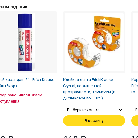
екомендации
ей карандаш 21г Erich Krause
Клейкая лента ErichKrause
Кор
0шт*кор)
Crystal, повышенной
Eri
прозрачности, 12ммх25м (в
гол
вар закончился, ждем
диспенсере по 1 шт.)
ступления
Выберите кол-во
В
В корзину