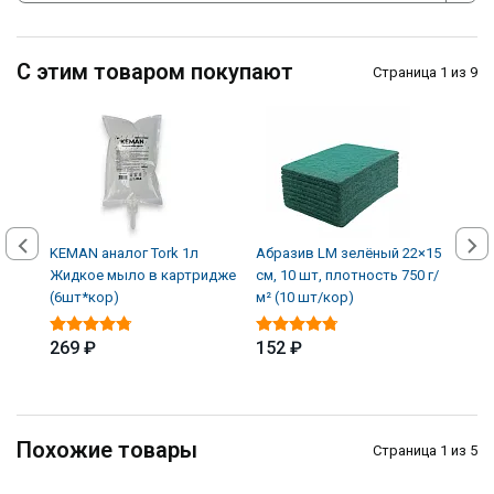
С этим товаром покупают
Страница 1 из 9
KEMAN аналог Tork 1л
Абразив LM зелёный 22×15
Авто
Жидкое мыло в картридже
см, 10 шт, плотность 750 г/
кожи
(6шт*кор)
м² (10 шт/кор)
(12 
269 ₽
152 ₽
339
Похожие товары
Страница 1 из 5