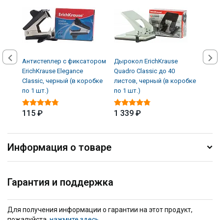
Антистеплер с фиксатором
Дырокол ErichKrause
Нож 
ErichKrause Elegance
Quadro Classic до 40
Erich
Classic, черный (в коробке
листов, черный (в коробке
Bloo
по 1 шт.)
по 1 шт.)
фикс
ассо
115 ₽
1 339 ₽
175
Информация о товаре
Гарантия и поддержка
Для получения информации о гарантии на этот продукт,
пожалуйста,
нажмите здесь