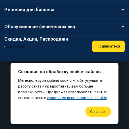
Решения для бизнеса
Обслуживание физических лиц
Скидки, Акции, Распродажи
Подписаться
Специальная оценка условий труда
Публичная оферта
Согласие на обработку cookie файлов
Политика конфиденциальности
Мы используем файлы cookie, чтобы улучшить
Соглашение на обработку персональных данных
работу сайта и предоставить вам больше
возможностей. Продолжая использовать сайт, вы
Согласие на обработку файлов cookie
соглашаетесь с
условиями использования cookie
.
©
, все права защищены, 2010-2026
Согласен