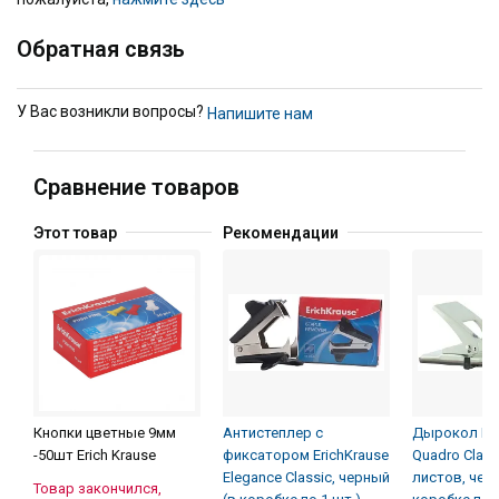
Обратная связь
У Вас возникли вопросы?
Напишите нам
Сравнение товаров
Этот товар
Рекомендации
Кнопки цветные 9мм
Антистеплер с
Дырокол Eri
-50шт Erich Krause
фиксатором ErichKrause
Quadro Class
Elegance Classic, черный
листов, чер
Товар закончился,