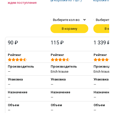
(в коробке по 1 шт.)
коробке по 1
ждем поступления
Выберите кол-во
Выберите 
В корзину
В ко
90 ₽
115 ₽
1 339 ₽
Рейтинг
Рейтинг
Рейтинг
Производитель
Производитель
Производи
—
Erich krause
Erich krause
Упаковка
Упаковка
Упаковка
—
—
—
Назначение
Назначение
Назначени
—
—
—
Объем
Объем
Объем
—
—
—