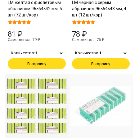
LM жёлтая с фиолетовым
LM чёрная с серым
абразивом 96×64×42 мм, 5
абразивом 96×64×43 мм, 4
шт (72 шт/кор)
шт (12 шт/кор)
81 ₽
78 ₽
Самовывоз: 79 ₽
Самовывоз: 76 ₽
Количество:
1
Количество:
1
В корзину
В корзину