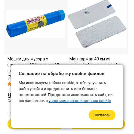
Мешки для мусора с
Моп карман 40 см из
завязками 120 л синие, 10
микрофибры петельный
шт в рулоне, ПНД, 74×84 см
«Барашек», белый
Согласие на обработку cookie файлов
(20 шт/кор)
Мы используем файлы cookie, чтобы улучшить
308 ₽
работу сайта и предоставить вам больше
85 ₽
возможностей. Продолжая использовать сайт, вы
Самовывоз: 299 ₽
Самовывоз: 82 ₽
соглашаетесь с
условиями использования cookie
.
Количество:
1
Количество:
1
Согласен
В корзину
В корзину