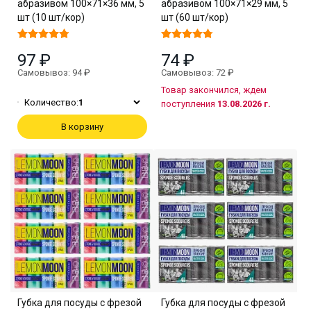
абразивом 100×71×36 мм, 5
абразивом 100×71×29 мм, 5
шт (10 шт/кор)
шт (60 шт/кор)
97 ₽
74 ₽
Самовывоз: 94 ₽
Самовывоз: 72 ₽
Товар закончился, ждем
Количество:
1
поступления
13.08.2026 г.
В корзину
Губка для посуды с фрезой
Губка для посуды с фрезой