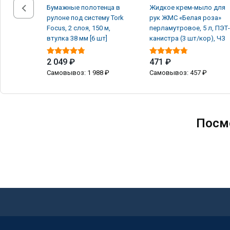
Бумажные полотенца в
Жидкое крем-мыло для
рулоне под систему Tork
рук ЖМС «Белая роза»
Focus, 2 слоя, 150 м,
перламутровое, 5 л, ПЭТ-
втулка 38 мм [6 шт]
канистра (3 шт/кор), ЧЗ
2 049 ₽
471 ₽
Самовывоз: 1 988 ₽
Самовывоз: 457 ₽
Посм