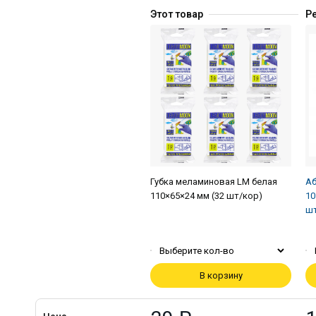
Этот товар
Р
Губка меламиновая LM белая
Аб
110×65×24 мм (32 шт/кор)
10
шт
Выберите кол-во
В корзину