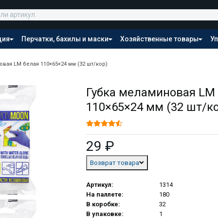
ция
Перчатки, бахилы и маски
Хозяйственные товары
Уп
Распродажа
овая LM белая 110×65×24 мм (32 шт/кор)
Губка меламиновая LM
110×65×24 мм (32 шт/к
29 ₽
Возврат товара
Артикул:
1314
На паллете:
180
В коробке:
32
В упаковке:
1