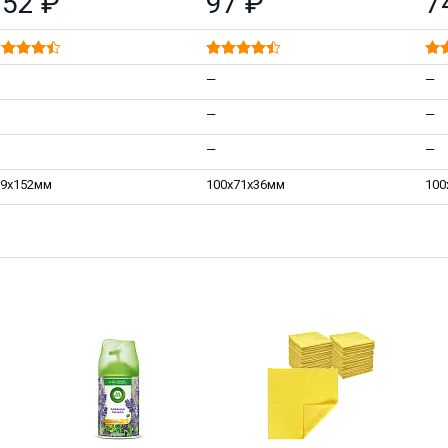
152 ₽
97 ₽
7
—
—
—
—
—
—
29х152мм
100х71х36мм
100