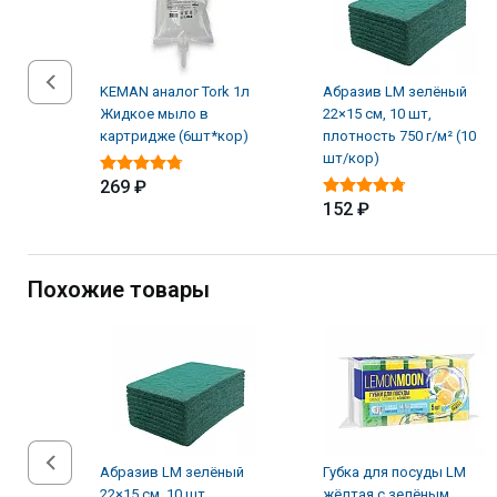
KEMAN аналог Tork 1л
Абразив LM зелёный
Жидкое мыло в
22×15 см, 10 шт,
картридже (6шт*кор)
плотность 750 г/м² (10
шт/кор)
269 ₽
152 ₽
Похожие товары
Абразив LM зелёный
Губка для посуды LM
22×15 см, 10 шт,
жёлтая с зелёным