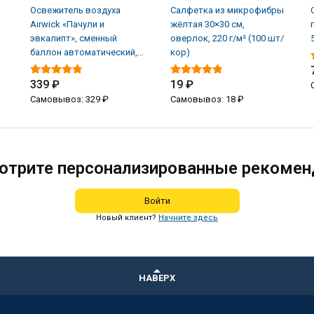
Освежитель воздуха
Салфетка из микрофибры
Airwick «Пачули и
жёлтая 30×30 см,
эвкалипт», сменный
оверлок, 220 г/м² (100 шт/
баллон автоматический,
кор)
250 мл (6 шт/кор)
339 ₽
19 ₽
Самовывоз: 329 ₽
Самовывоз: 18 ₽
отрите персонализированные рекомен
Войти
Новый клиент?
Начните здесь
НАВЕРХ