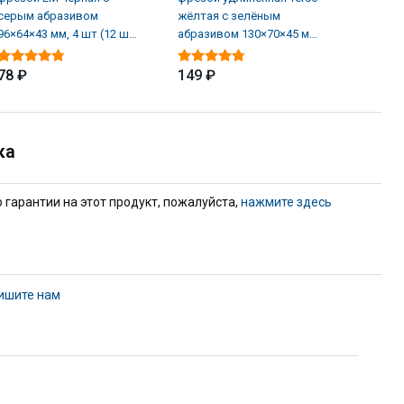
серым абразивом
жёлтая с зелёным
зелёная
96×64×43 мм, 4 шт (12 шт/
абразивом 130×70×45 мм,
абразив
кор)
8 шт (16 шт/кор)
8 шт (1
78 ₽
149 ₽
139 ₽
ка
гарантии на этот продукт, пожалуйста,
нажмите здесь
ишите нам