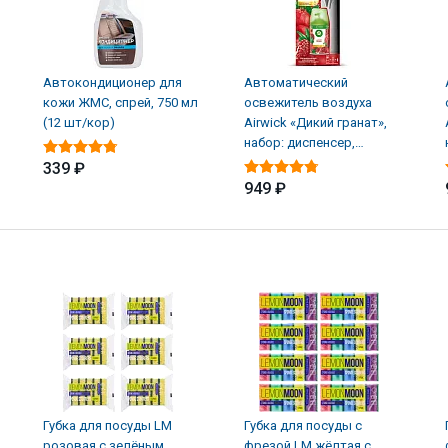
Автокондиционер для
Автоматический
кожи ЖМС, спрей, 750 мл
освежитель воздуха
(12 шт/кор)
Airwick «Дикий гранат»,
набор: диспенсер,
батарейки, баллон (4 шт/
339 ₽
949 ₽
Губка для посуды LM
Губка для посуды с
розовая с зелёным
фрезой LM жёлтая с