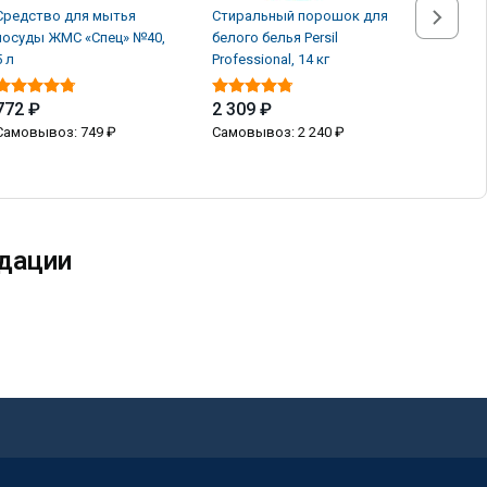
Средство для мытья
Стиральный порошок для
Стираль
посуды ЖМС «Спец» №40,
белого белья Persil
белого б
5 л
Professional, 14 кг
Professio
772 ₽
2 309 ₽
2 309 
Самовывоз: 749 ₽
Самовывоз: 2 240 ₽
Самовыв
дации