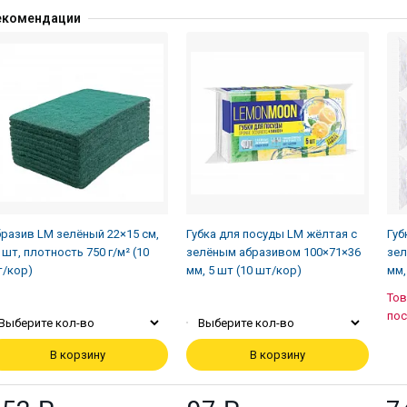
екомендации
разив LM зелёный 22×15 см,
Губка для посуды LM жёлтая с
Губ
 шт, плотность 750 г/м² (10
зелёным абразивом 100×71×36
зел
/кор)
мм, 5 шт (10 шт/кор)
мм,
Тов
пос
Выберите кол-во
Выберите кол-во
В корзину
В корзину