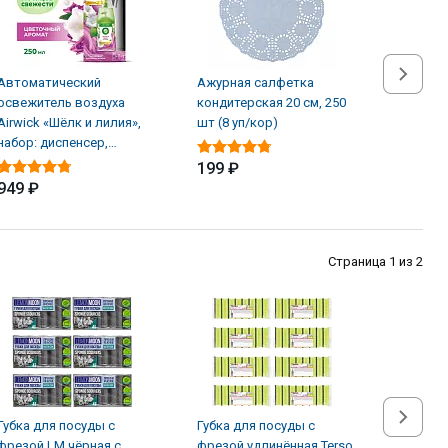
Автоматический
Ажурная салфетка
Альгици
освежитель воздуха
кондитерская 20 см, 250
ЖМС Sup
Airwick «Шёлк и лилия»,
шт (8 уп/кор)
водорос
набор: диспенсер,
л
батарейки, баллон (4 шт/
199 ₽
949 ₽
1 619 
Страница 1 из 2
Губка для посуды с
Губка для посуды с
Губка д
фрезой LM чёрная с
фрезой удлинённая Terso
фрезой 