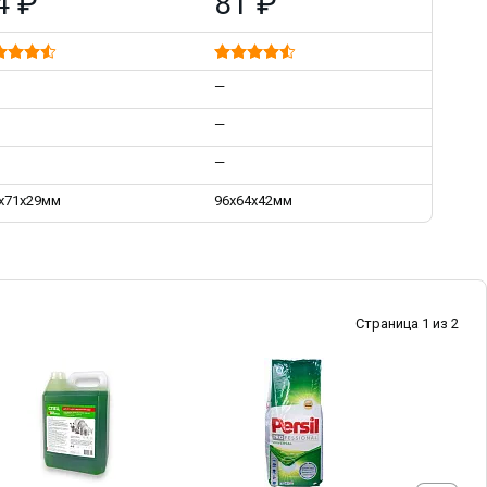
4 ₽
81 ₽
—
—
—
х71х29мм
96х64х42мм
Страница 1 из 2