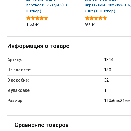
плотность 750 г/м² (10
абразивом 100×71×36 мм
шт/кор)
5 шт (10 шт/кор)
152 ₽
97 ₽
Информация о товаре
Артикул:
1314
На паллете:
180
В коробке:
32
В упаковке:
1
Размер:
110х65х24мм
Сравнение товаров