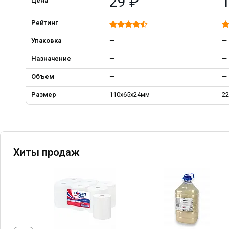
29 ₽
Цена
Рейтинг
Упаковка
—
—
Назначение
—
—
Объем
—
—
Размер
110х65х24мм
2
Хиты продаж