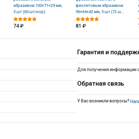
,
абразивом 100×71×29 мм,
фиолетовым абразивом
5 шт (60 шт/кор)
96×64×42 мм, 5 шт (72 шт/
кор)
74 ₽
81 ₽
Гарантия и поддерж
Для получения информации о 
Обратная связь
У Вас возникли вопросы?
Нап