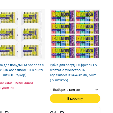
ка для посуды LM розовая с
Губка для посуды с фрезой LM
ёным абразивом 100×71×29
жёлтая с фиолетовым
 5 шт (60 шт/кор)
абразивом 96×64×42 мм, 5 шт
(72 шт/кор)
ар закончился, ждем
тупления
Выберите кол-во
В корзину