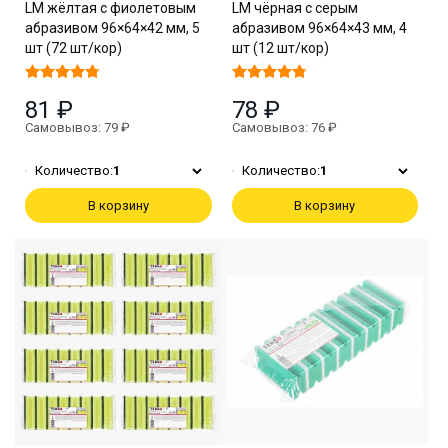
LM жёлтая с фиолетовым
LM чёрная с серым
абразивом 96×64×42 мм, 5
абразивом 96×64×43 мм, 4
шт (72 шт/кор)
шт (12 шт/кор)
81 ₽
78 ₽
Самовывоз: 79 ₽
Самовывоз: 76 ₽
Количество:
1
Количество:
1
В корзину
В корзину