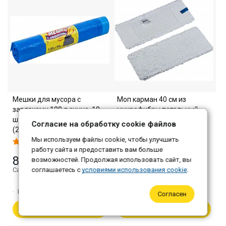
Мешки для мусора с
Моп карман 40 см из
завязками 120 л синие, 10
микрофибры петельный
шт в рулоне, ПНД, 74×84 см
«Барашек», белый
Согласие на обработку cookie файлов
(20 шт/кор)
Мы используем файлы cookie, чтобы улучшить
317 ₽
работу сайта и предоставить вам больше
85 ₽
возможностей. Продолжая использовать сайт, вы
Самовывоз: 307 ₽
Самовывоз: 82 ₽
соглашаетесь с
условиями использования cookie
.
Количество:
1
Количество:
1
Согласен
В корзину
В корзину