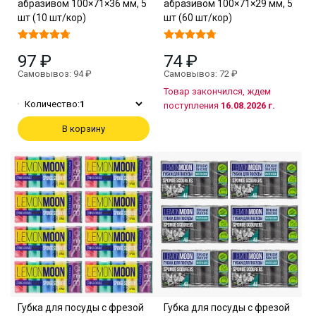
абразивом 100×71×36 мм, 5
абразивом 100×71×29 мм, 5
шт (10 шт/кор)
шт (60 шт/кор)
97 ₽
74 ₽
Самовывоз: 94 ₽
Самовывоз: 72 ₽
Товар закончился, ждем
Количество:
1
поступления
16.08.2026 г.
В корзину
Губка для посуды с фрезой
Губка для посуды с фрезой