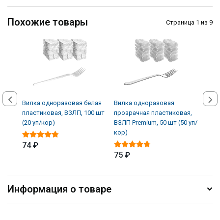
Похожие товары
Страница 1 из 9
Вилка одноразовая белая
Вилка одноразовая
Вилк
пластиковая, ВЗЛП, 100 шт
прозрачная пластиковая,
плас
(20 уп/кор)
ВЗЛП Premium, 50 шт (50 уп/
Prem
кор)
74 ₽
72 
75 ₽
Информация о товаре