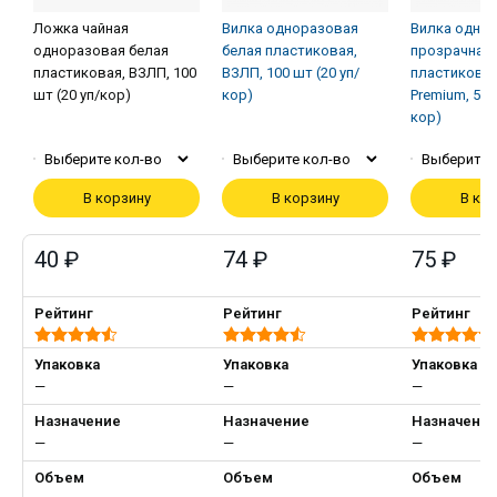
Ложка чайная
Вилка одноразовая
Вилка одно
одноразовая белая
белая пластиковая,
прозрачная
пластиковая, ВЗЛП, 100
ВЗЛП, 100 шт (20 уп/
пластиковая
шт (20 уп/кор)
кор)
Premium, 50 
кор)
Выберите кол-во
Выберите кол-во
Выберите 
В корзину
В корзину
В ко
40 ₽
74 ₽
75 ₽
Рейтинг
Рейтинг
Рейтинг
Упаковка
Упаковка
Упаковка
—
—
—
Назначение
Назначение
Назначени
—
—
—
Объем
Объем
Объем