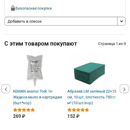
Безопасная покупка
Добавить в список
С этим товаром покупают
Страница 1 из 9
KEMAN аналог Tork 1л
Абразив LM зелёный 22×15
Авто
Жидкое мыло в картридже
см, 10 шт, плотность 750 г/
кожи
(6шт*кор)
м² (10 шт/кор)
(12 
269 ₽
152 ₽
339