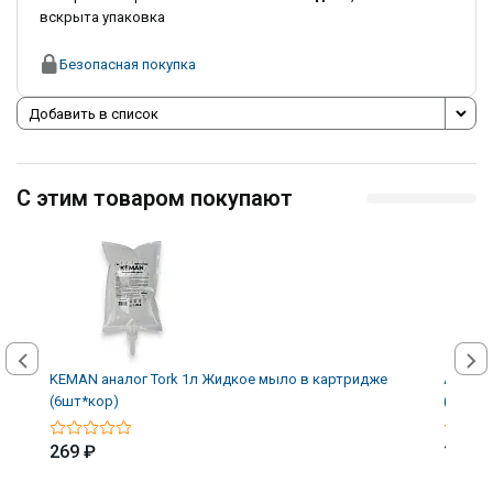
вскрыта упаковка
Безопасная покупка
Добавить в список
С этим товаром покупают
KEMAN аналог Tork 1л Жидкое мыло в картридже
Абрази
(6шт*кор)
(10 шт
269 ₽
152 ₽