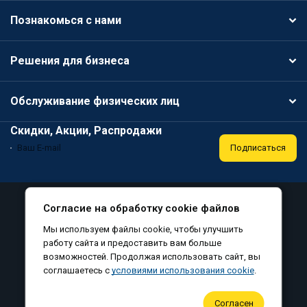
Познакомься с нами
Решения для бизнеса
Обслуживание физических лиц
Скидки, Акции, Распродажи
Подписаться
Специальная оценка условий труда
Публичная оферта
Согласие на обработку cookie файлов
Политика конфиденциальности
Мы используем файлы cookie, чтобы улучшить
Соглашение на обработку персональных данных
работу сайта и предоставить вам больше
возможностей. Продолжая использовать сайт, вы
Согласие на обработку файлов cookie
соглашаетесь с
условиями использования cookie
.
©
, все права защищены, 2010-2026
Согласен