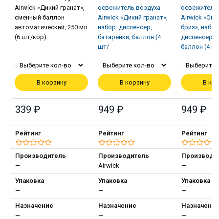
Airwick «Дикий гранат»,
освежитель воздуха
освежитель
сменный баллон
Airwick «Дикий гранат»,
Airwick «Оке
автоматический, 250 мл
набор: диспенсер,
бриз», набор
(6 шт/кор)
батарейки, баллон (4
диспенсер, 
шт/
баллон (4 ш
В корзину
В корзину
В ко
339 ₽
949 ₽
949 ₽
Рейтинг
Рейтинг
Рейтинг
Производитель
Производитель
Производи
—
Airwick
—
Упаковка
Упаковка
Упаковка
—
—
—
Назначение
Назначение
Назначени
—
—
—