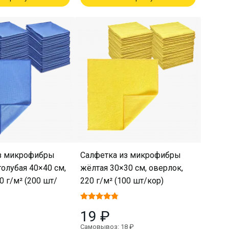
з микрофибры
Салфетка из микрофибры
голубая 40×40 см,
жёлтая 30×30 см, оверлок,
0 г/м² (200 шт/
220 г/м² (100 шт/кор)
19 ₽
Самовывоз: 18 ₽