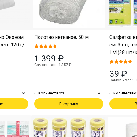
но Эконом
Полотно нетканое, 50 м
Салфетка в
ость 120 г/
см, 3 шт, пл
LM (38 шт/к
1 399 ₽
Самовывоз: 1 357 ₽
39 ₽
Самовывоз: 3
Количество:
1
Количество
ну
В корзину
В