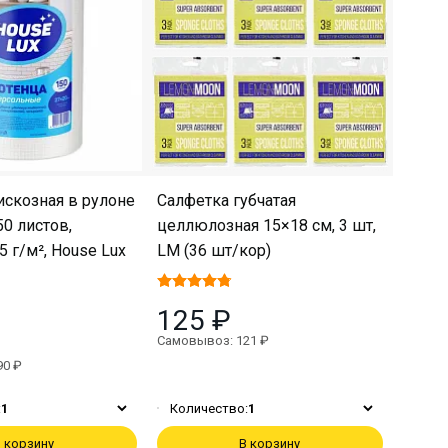
искозная в рулоне
Салфетка губчатая
50 листов,
целлюлозная 15×18 см, 3 шт,
5 г/м², House Lux
LM (36 шт/кор)
125 ₽
Самовывоз: 121 ₽
90 ₽
:
1
Количество:
1
 корзину
В корзину