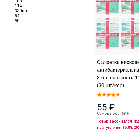
108
114
330шт
84
90
Салфетка вискоз
антибактериальна
3 шт, плотность 1
(30 шт/кор)
55 ₽
Самовывоз: 53 ₽
Товар закончился, ж
поступления
15.08.202