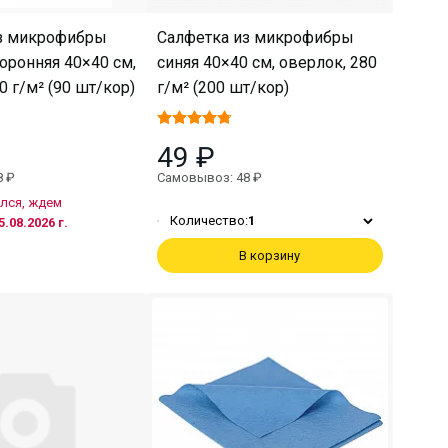
з микрофибры
Салфетка из микрофибры
оронняя 40×40 см,
синяя 40×40 см, оверлок, 280
0 г/м² (90 шт/кор)
г/м² (200 шт/кор)
49 ₽
8 ₽
Самовывоз: 48 ₽
лся, ждем
Количество:
1
5.08.2026 г.
В корзину