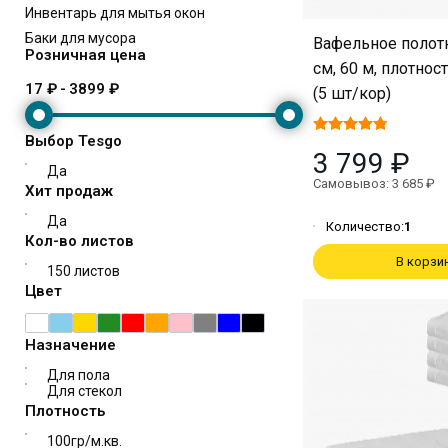
Инвентарь для мытья окон
Баки для мусора
Вафельное полот
Розничная цена
см, 60 м, плотнос
17 ₽
-
3899 ₽
(5 шт/кор)
Выбор Tesgo
3 799 ₽
Да
Самовывоз: 3 685 ₽
Хит продаж
Да
Количество:
1
Кол-во листов
В корзи
150 листов
Цвет
Назначение
Для пола
Для стекол
Плотность
100гр/м.кв.