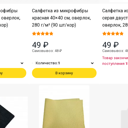
рофибры
Салфетка из микрофибры
Салфетка и
 оверлок,
красная 40×40 см, оверлок,
серая двуст
кор)
280 г/м² (90 шт/кор)
оверлок, 28
49 ₽
49 ₽
Самовывоз: 48 ₽
Самовывоз: 4
Товар закончи
Количество:
1
поступления
1
ну
В корзину