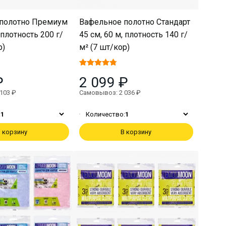
полотно Премиум
Вафельное полотно Стандарт
 плотность 200 г/
45 см, 60 м, плотность 140 г/
р)
м² (7 шт/кор)
₽
2 099 ₽
103 ₽
Самовывоз: 2 036 ₽
:
1
Количество:
1
 корзину
В корзину