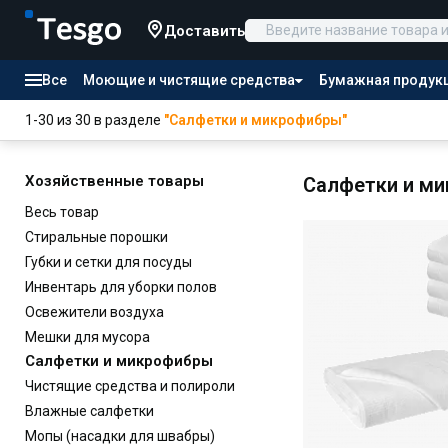
Доставить
Все
Моющие и чистящие средства
Бумажная продук
Товары для отелей
1-30 из 30 в разделе
"Салфетки и микрофибры"
Канцтовары
Продукты питания
Хозяйственные товары
Салфетки и м
Весь товар
Стиральные порошки
Губки и сетки для посуды
Инвентарь для уборки полов
Освежители воздуха
Мешки для мусора
Салфетки и микрофибры
Чистящие средства и полироли
Влажные салфетки
Мопы (насадки для швабры)