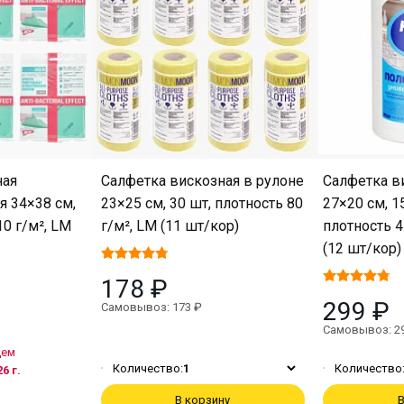
ная
Салфетка вискозная в рулоне
Салфетка в
я 34×38 см,
23×25 см, 30 шт, плотность 80
27×20 см, 1
10 г/м², LM
г/м², LM (11 шт/кор)
плотность 4
(12 шт/кор)
178 ₽
299 ₽
Самовывоз: 173 ₽
Самовывоз: 2
дем
Количество:
1
Количество
6 г.
В корзину
В