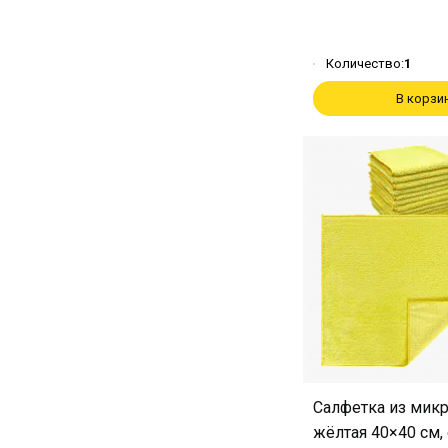
Количество:
1
В корзи
Салфетка из мик
жёлтая 40×40 см,