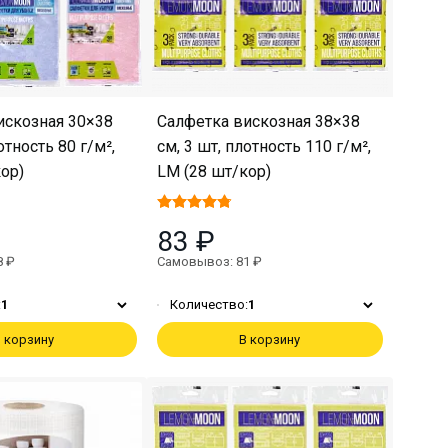
искозная 30×38
Салфетка вискозная 38×38
отность 80 г/м²,
см, 3 шт, плотность 110 г/м²,
ор)
LM (28 шт/кор)
83 ₽
8 ₽
Самовывоз: 81 ₽
:
1
Количество:
1
 корзину
В корзину