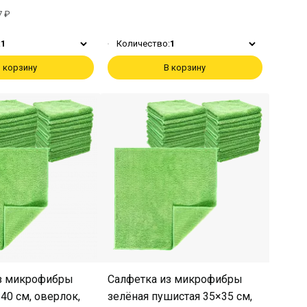
7 ₽
:
1
Количество:
1
 корзину
В корзину
з микрофибры
Салфетка из микрофибры
40 см, оверлок,
зелёная пушистая 35×35 см,