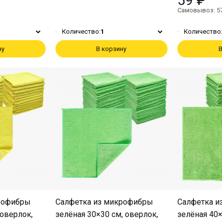
59 ₽
Самовывоз: 5
Количество:
1
Количество
ну
В корзину
В
рофибры
Салфетка из микрофибры
Салфетка и
 оверлок,
зелёная 30×30 см, оверлок,
зелёная 40×