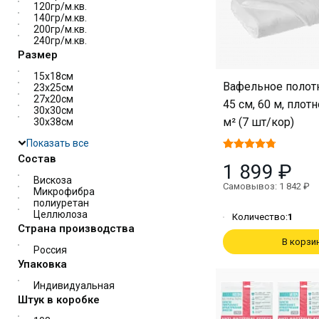
120гр/м.кв.
140гр/м.кв.
200гр/м.кв.
240гр/м.кв.
Размер
15х18см
Вафельное полот
23х25см
27х20см
45 см, 60 м, плотн
30х30см
м² (7 шт/кор)
30х38см
Показать все
Состав
1 899 ₽
Вискоза
Самовывоз: 1 842 ₽
Микрофибра
полиуретан
Целлюлоза
Количество:
1
Страна производства
В корзи
Россия
Упаковка
Индивидуальная
Штук в коробке