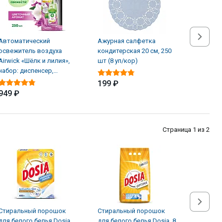
Автоматический
Ажурная салфетка
Альгици
освежитель воздуха
кондитерская 20 см, 250
ЖМС Sup
Airwick «Шёлк и лилия»,
шт (8 уп/кор)
водорос
набор: диспенсер,
л
батарейки, баллон (4 шт/
199 ₽
949 ₽
1 619 
Страница 1 из 2
Стиральный порошок
Стиральный порошок
Стирал
для белого белья Dosia,
для белого белья Dosia, 8
для бело