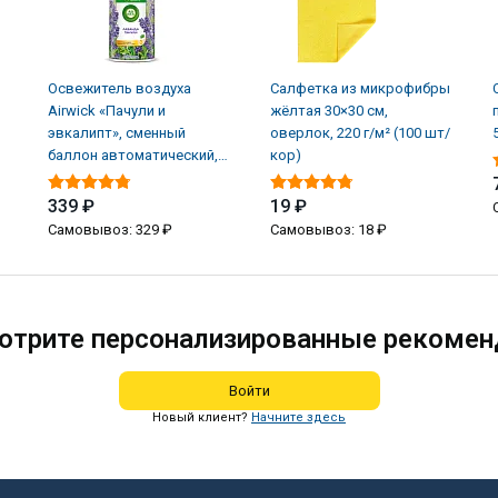
Освежитель воздуха
Салфетка из микрофибры
Airwick «Пачули и
жёлтая 30×30 см,
эвкалипт», сменный
оверлок, 220 г/м² (100 шт/
баллон автоматический,
кор)
250 мл (6 шт/кор)
339 ₽
19 ₽
Самовывоз: 329 ₽
Самовывоз: 18 ₽
отрите персонализированные рекомен
Войти
Новый клиент?
Начните здесь