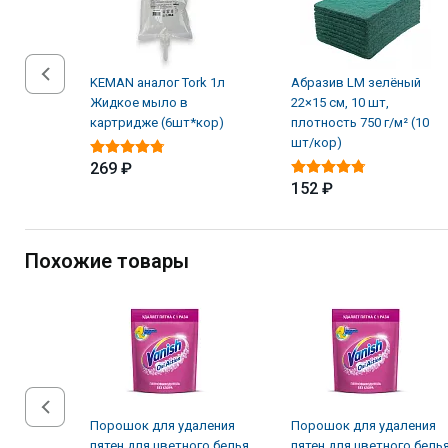
KEMAN аналог Tork 1л
Абразив LM зелёный
Жидкое мыло в
22×15 см, 10 шт,
картридже (6шт*кор)
плотность 750 г/м² (10
шт/кор)
269 ₽
152 ₽
Похожие товары
Порошок для удаления
Порошок для удаления
пятен для цветного белья
пятен для цветного бель