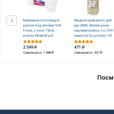
Бумажные полотенца в
Жидкое крем-мыло для
рулоне под систему Tork
рук ЖМС «Белая роза»
Focus, 2 слоя, 150 м,
перламутровое, 5 л, ПЭТ-
втулка 38 мм [6 шт]
канистра (3 шт/кор), ЧЗ
2 049 ₽
471 ₽
Самовывоз: 1 988 ₽
Самовывоз: 457 ₽
Посм