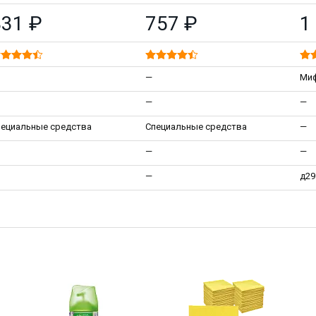
831 ₽
757 ₽
1
—
Ми
—
—
пециальные средства
Специальные средства
—
—
—
—
д29