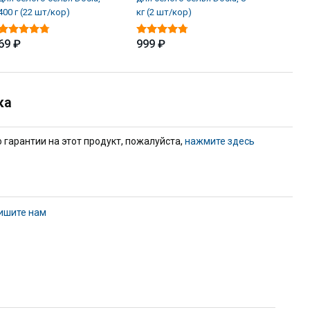
400 г (22 шт/кор)
кг (2 шт/кор)
Professi
69 ₽
999 ₽
2 309 
ка
гарантии на этот продукт, пожалуйста,
нажмите здесь
ишите нам