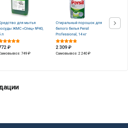
Средство для мытья
Стиральный порошок для
Стираль
посуды ЖМС «Спец» №40,
белого белья Persil
белого б
5 л
Professional, 14 кг
Professio
772 ₽
2 309 ₽
2 309 
Самовывоз: 749 ₽
Самовывоз: 2 240 ₽
Самовыв
дации