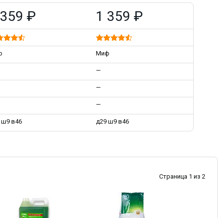
 359 ₽
1 359 ₽
ф
Миф
—
—
—
 ш9 в46
д29 ш9 в46
Страница 1 из 2