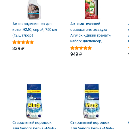
Автокондиционер для
Автоматический
кожи ЖМС, спрей, 750 мл
освежитель воздуха
(12 шт/кор)
Airwick «Дикий гранат»,
набор: диспенсер,
батарейки, баллон (4 шт/
339 ₽
949 ₽
Стиральный порошок
Стиральный порошок
я
для белого белья «Миф»,
для белого белья «Миф»,