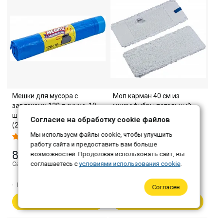
Мешки для мусора с
Моп карман 40 см из
завязками 120 л синие, 10
микрофибры петельный
шт в рулоне, ПНД, 74×84 см
«Барашек», белый
Согласие на обработку cookie файлов
(20 шт/кор)
Мы используем файлы cookie, чтобы улучшить
317 ₽
работу сайта и предоставить вам больше
85 ₽
возможностей. Продолжая использовать сайт, вы
Самовывоз: 307 ₽
Самовывоз: 82 ₽
соглашаетесь с
условиями использования cookie
.
Количество:
1
Количество:
1
Согласен
В корзину
В корзину