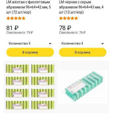
LM жёлтая с фиолетовым
LM чёрная с серым
абразивом 96×64×42 мм, 5
абразивом 96×64×43 мм, 4
шт (72 шт/кор)
шт (12 шт/кор)
81 ₽
78 ₽
Самовывоз: 79 ₽
Самовывоз: 76 ₽
Количество:
1
Количество:
1
В корзину
В корзину