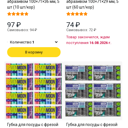
абразивом 100×71×36 мм, 5
абразивом 100×71×29 мм, 5
шт (10 шт/кор)
шт (60 шт/кор)
97 ₽
74 ₽
Самовывоз: 94 ₽
Самовывоз: 72 ₽
Товар закончился, ждем
Количество:
1
поступления
16.08.2026 г.
В корзину
Губка для посуды с фрезой
Губка для посуды с фрезой