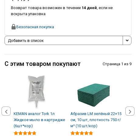
Возврат товара возможен в течении
14 дней
, если не
вскрыта упаковка
Безопасная покупка
Добавить в список
С этим товаром покупают
Страница 1 из 9
KEMAN аналог Tork 1л
Абразив LM зелёный 22×15
Авто
Жидкое мыло в картридже
см, 10 шт, плотность 750 г/
кожи
(6шт*кор)
м² (10 шт/кор)
(12 