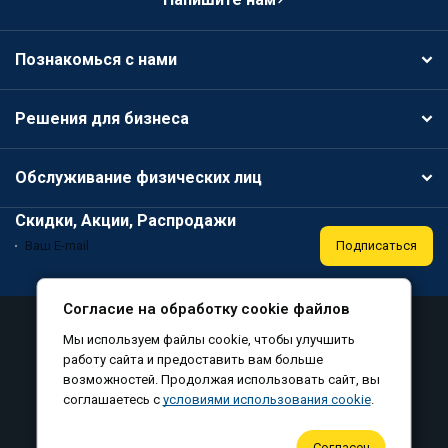
Познакомься с нами
Решения для бизнеса
Обслуживание физических лиц
Скидки, Акции, Распродажи
Подписаться
Согласие на обработку cookie файлов
Аттестация
Политика конфиденциальности
Мы используем файлы cookie, чтобы улучшить
Соглашение на обработку персональных данных
работу сайта и предоставить вам больше
возможностей. Продолжая использовать сайт, вы
Согласие на обработку файлов cookie
соглашаетесь с
условиями использования cookie
.
©
, все права защищены, 2010-2026
Согласен