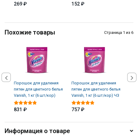
269 ₽
152 ₽
339
Похожие товары
Страница 1 из 6
Порошок для удаления
Порошок для удаления
Поро
пятен для цветного белья
пятен для цветного белья
для 
Vanish, 1 кг (6 шт/кор)
Vanish, 1 кг (6 шт/кор) ЧЗ
кг (
831 ₽
757 ₽
729
Информация о товаре