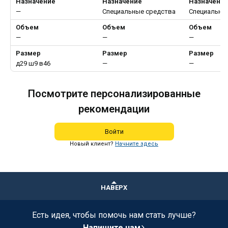
Назначение
Назначение
Назначени
—
Специальные средства
Специальны
Объем
Объем
Объем
—
—
—
Размер
Размер
Размер
д29 ш9 в46
—
—
Посмотрите персонализированные
рекомендации
Войти
Новый клиент?
Начните здесь
НАВЕРХ
Есть идея, чтобы помочь нам стать лучше?
Напишите нам