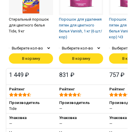
Стиральный порошок
Порошок для удаления
Порошок дл
для цветного белья
пятен для цветного
пятен для ц
Tide, 9 кг
белья Vanish, 1 кг (6 шт/
белья Vanish,
кор)
кор) ЧЗ
Выберите кол-во
Выберите кол-во
Выберите 
В корзину
В корзину
В ко
1 449 ₽
831 ₽
757 ₽
Рейтинг
Рейтинг
Рейтинг
Производитель
Производитель
Производи
Тide
—
—
Упаковка
Упаковка
Упаковка
—
—
—