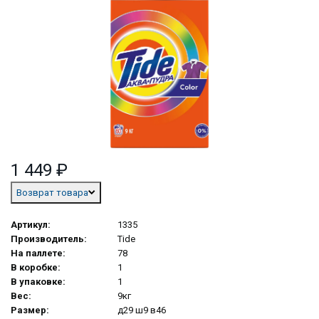
1 449 ₽
Возврат товара
Артикул:
1335
Производитель:
Тide
На паллете:
78
В коробке:
1
В упаковке:
1
Вес:
9кг
Размер:
д29 ш9 в46