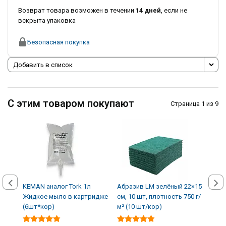
Возврат товара возможен в течении
14 дней
, если не
вскрыта упаковка
Безопасная покупка
Добавить в список
С этим товаром покупают
Страница 1 из 9
KEMAN аналог Tork 1л
Абразив LM зелёный 22×15
Авто
Жидкое мыло в картридже
см, 10 шт, плотность 750 г/
кожи
(6шт*кор)
м² (10 шт/кор)
(12 