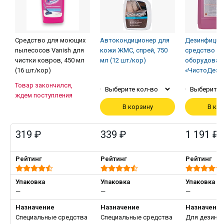
Средство для моющих
Автокондиционер для
Дезинфици
пылесосов Vanish для
кожи ЖМС, спрей, 750
средство д
чистки ковров, 450 мл
мл (12 шт/кор)
оборудован
(16 шт/кор)
«ЧистоДез»,
Товар закончился,
Выберите кол-во
Выберите 
ждем поступления
В корзину
В ко
319 ₽
339 ₽
1 191 ₽
Рейтинг
Рейтинг
Рейтинг
Упаковка
Упаковка
Упаковка
—
—
—
Назначение
Назначение
Назначени
Специальные средства
Специальные средства
Для дезинф