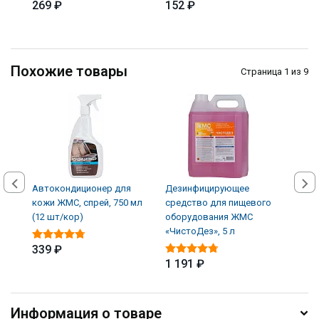
269 ₽
152 ₽
339
Похожие товары
Страница 1 из 9
Автокондиционер для
Дезинфицирующее
Дез
кожи ЖМС, спрей, 750 мл
средство для пищевого
сред
(12 шт/кор)
оборудования ЖМС
пове
«ЧистоДез», 5 л
«Тот
339 ₽
1 191 ₽
1 7
Информация о товаре