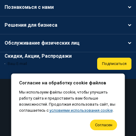
Познакомься с нами
Решения для бизнеса
Обслуживание физических лиц
Скидки, Акции, Распродажи
Подписаться
Согласие на обработку cookie файлов
Аттестация
Политика конфиденциальности
Мы используем файлы cookie, чтобы улучшить
Соглашение на обработку персональных данных
работу сайта и предоставить вам больше
возможностей. Продолжая использовать сайт, вы
Согласие на обработку файлов cookie
соглашаетесь с
условиями использования cookie
.
©
, все права защищены, 2010-2026
Согласен