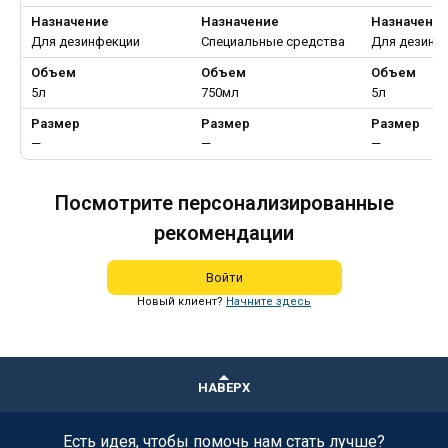
Назначение
Назначение
Назначени
Для дезинфекции
Специальные средства
Для дезинф
Объем
Объем
Объем
5л
750мл
5л
Размер
Размер
Размер
—
—
—
Посмотрите персонализированные
рекомендации
Войти
Новый клиент?
Начните здесь
НАВЕРХ
Есть идея, чтобы помочь нам стать лучше?