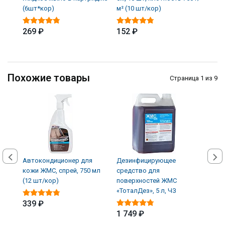
(6шт*кор)
м² (10 шт/кор)
(12 
269 ₽
152 ₽
339
Похожие товары
Страница 1 из 9
Автокондиционер для
Дезинфицирующее
Кисл
кожи ЖМС, спрей, 750 мл
средство для
ёмко
(12 шт/кор)
поверхностей ЖМС
ржав
«ТоталДез», 5 л, ЧЗ
339 ₽
1 0
1 749 ₽