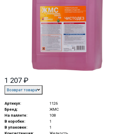
1 207 ₽
Возврат товара
Артикул:
1126
Бренд:
ЖМС
На паллете:
108
В коробке:
1
В упаковке:
1
Консистенция:
Жидкость