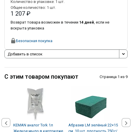
Количество в упаковке:
1
шт.
Общее количество:
1
шт.
1 207 ₽
Возврат товара возможен в течении
14 дней
, если не
вскрыта упаковка
Безопасная покупка
Добавить в список
С этим товаром покупают
Страница 1 из 9
KEMAN аналог Tork 1л
Абразив LM зелёный 22×15
Авто
Жидкое мыло в картридже
см, 10 шт, плотность 750 г/
кожи