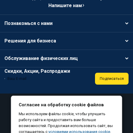
Напишите нам
Познакомься с нами
Решения для бизнеса
Обслуживание физических лиц
Скидки, Акции, Распродажи
Подписаться
Специальная оценка условий труда
Публичная оферта
Согласие на обработку cookie файлов
Политика конфиденциальности
Мы используем файлы cookie, чтобы улучшить
Соглашение на обработку персональных данных
работу сайта и предоставить вам больше
возможностей. Продолжая использовать сайт, вы
Согласие на обработку файлов cookie
соглашаетесь с
условиями использования cookie
.