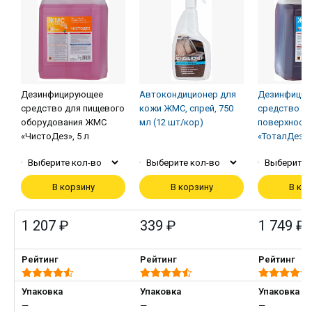
Дезинфицирующее
Автокондиционер для
Дезинфици
средство для пищевого
кожи ЖМС, спрей, 750
средство д
оборудования ЖМС
мл (12 шт/кор)
поверхност
«ЧистоДез», 5 л
«ТоталДез», 
Выберите кол-во
Выберите кол-во
Выберите 
В корзину
В корзину
В ко
1 207 ₽
339 ₽
1 749 ₽
Рейтинг
Рейтинг
Рейтинг
Упаковка
Упаковка
Упаковка
—
—
—