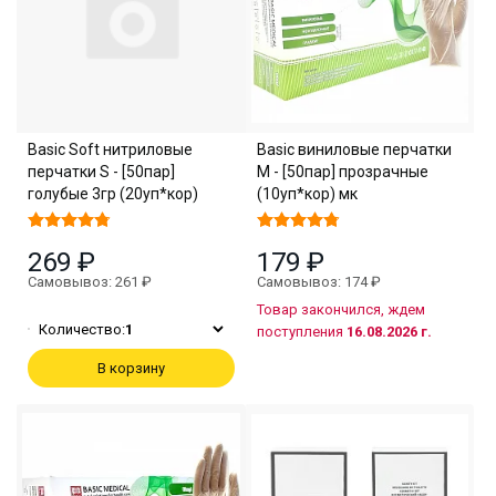
Basic Soft нитриловые
Basic виниловые перчатки
перчатки S - [50пар]
M - [50пар] прозрачные
голубые 3гр (20уп*кор)
(10уп*кор) мк
269 ₽
179 ₽
Самовывоз: 261 ₽
Самовывоз: 174 ₽
Товар закончился, ждем
Количество:
1
поступления
16.08.2026 г.
В корзину