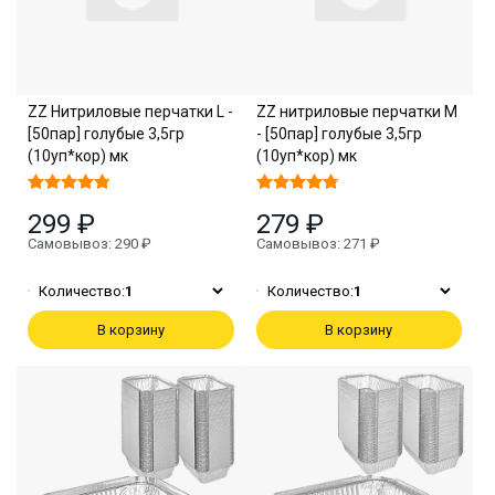
ZZ Нитриловые перчатки L -
ZZ нитриловые перчатки M
[50пар] голубые 3,5гр
- [50пар] голубые 3,5гр
(10уп*кор) мк
(10уп*кор) мк
299 ₽
279 ₽
Самовывоз: 290 ₽
Самовывоз: 271 ₽
Количество:
1
Количество:
1
В корзину
В корзину