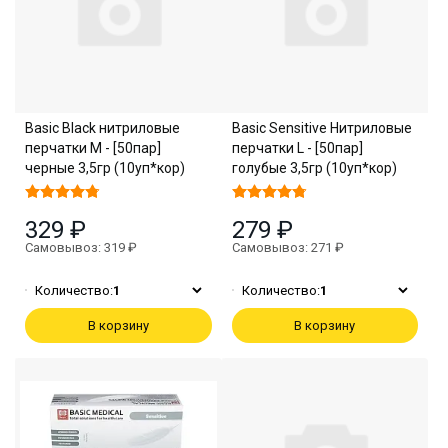
Basic Black нитриловые
Basic Sensitive Нитриловые
перчатки M - [50пар]
перчатки L - [50пар]
черные 3,5гр (10уп*кор)
голубые 3,5гр (10уп*кор)
329 ₽
279 ₽
Самовывоз: 319 ₽
Самовывоз: 271 ₽
Количество:
1
Количество:
1
В корзину
В корзину