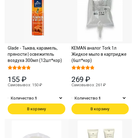
Glade - Тыква, карамель,
KEMAN аналог Tork 1л
пряности | освежитель
Жидкое мыло в картридже
воздуха 300мл (12шт*кор)
(6шт*кор)
155 ₽
269 ₽
Самовывоз: 150 ₽
Самовывоз: 261 ₽
Количество:
1
Количество:
1
В корзину
В корзину