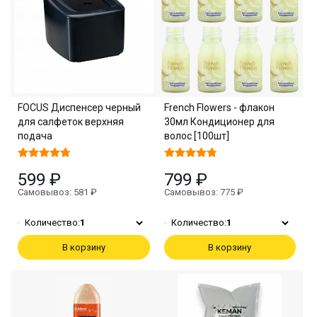
FOCUS Диспенсер черный
French Flowers - флакон
для салфеток верхняя
30мл Кондиционер для
подача
волос [100шт]
599 ₽
799 ₽
Самовывоз: 581 ₽
Самовывоз: 775 ₽
Количество:
1
Количество:
1
В корзину
В корзину