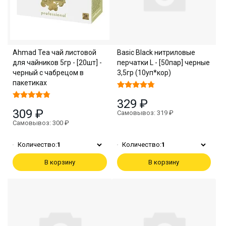
Ahmad Tea чай листовой
Basic Black нитриловые
для чайников 5гр - [20шт] -
перчатки L - [50пар] черные
черный с чабрецом в
3,5гр (10уп*кор)
пакетиках
329 ₽
309 ₽
Самовывоз: 319 ₽
Самовывоз: 300 ₽
Количество:
1
Количество:
1
В корзину
В корзину