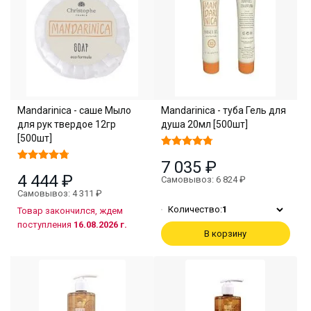
Mandarinica - саше Мыло
Mandarinica - туба Гель для
для рук твердое 12гр
душа 20мл [500шт]
[500шт]
7 035 ₽
4 444 ₽
Самовывоз: 6 824 ₽
Самовывоз: 4 311 ₽
Количество:
1
Товар закончился, ждем
поступления
16.08.2026 г.
В корзину