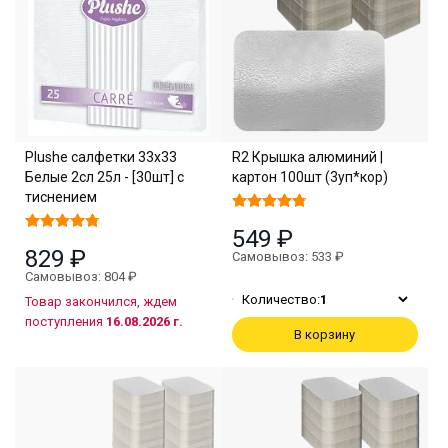
Plushe салфетки 33х33
R2 Крышка алюминий |
Белые 2сл 25л - [30шт] с
картон 100шт (3уп*кор)
тиснением
549 ₽
829 ₽
Самовывоз: 533 ₽
Самовывоз: 804 ₽
Количество:
1
Товар закончился, ждем
поступления
16.08.2026 г.
В корзину