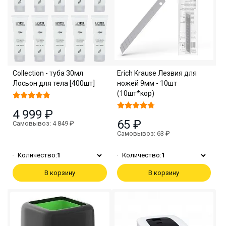
Collection - туба 30мл
Erich Krause Лезвия для
Лосьон для тела [400шт]
ножей 9мм - 10шт
(10шт*кор)
4 999 ₽
65 ₽
Самовывоз: 4 849 ₽
Самовывоз: 63 ₽
Количество:
1
Количество:
1
В корзину
В корзину