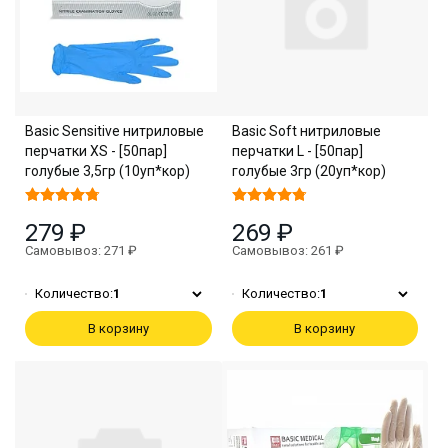
Basic Sensitive нитриловые
Basic Soft нитриловые
перчатки XS - [50пар]
перчатки L - [50пар]
голубые 3,5гр (10уп*кор)
голубые 3гр (20уп*кор)
279 ₽
269 ₽
Самовывоз: 271 ₽
Самовывоз: 261 ₽
Количество:
1
Количество:
1
В корзину
В корзину