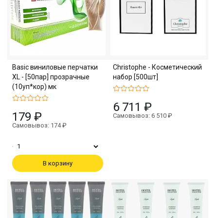
Basic виниловые перчатки
Christophe - Косметический
XL - [50пар] прозрачные
набор [500шт]
(10уп*кор) мк
6 711 ₽
179 ₽
Самовывоз: 6 510 ₽
Самовывоз: 174 ₽
В корзину