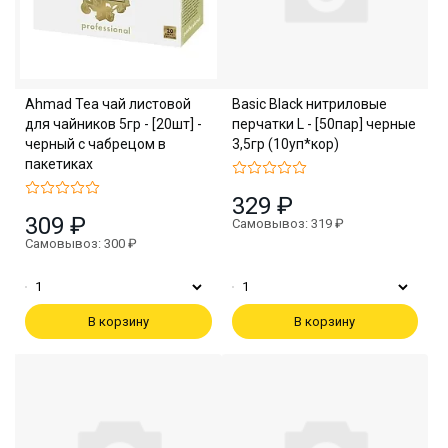
Ahmad Tea чай листовой
Basic Black нитриловые
для чайников 5гр - [20шт] -
перчатки L - [50пар] черные
черный с чабрецом в
3,5гр (10уп*кор)
пакетиках
329 ₽
309 ₽
Самовывоз: 319 ₽
Самовывоз: 300 ₽
В корзину
В корзину