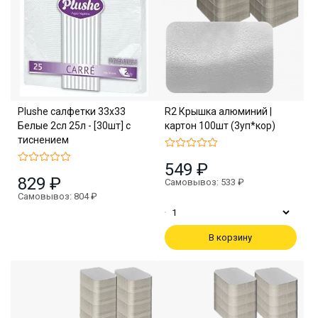
Plushe салфетки 33х33
R2 Крышка алюминий |
Белые 2сл 25л - [30шт] с
картон 100шт (3уп*кор)
тиснением
549 ₽
829 ₽
Самовывоз: 533 ₽
Самовывоз: 804 ₽
В корзину