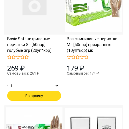
Basic Soft нитриловые
Basic виниловые перчатки
перчатки S - [50пар]
M - [50пар] прозрачные
голубые 3гр (20уп*кор)
(10уп*кор) мк
269 ₽
179 ₽
Самовывоз: 261 ₽
Самовывоз: 174 ₽
В корзину