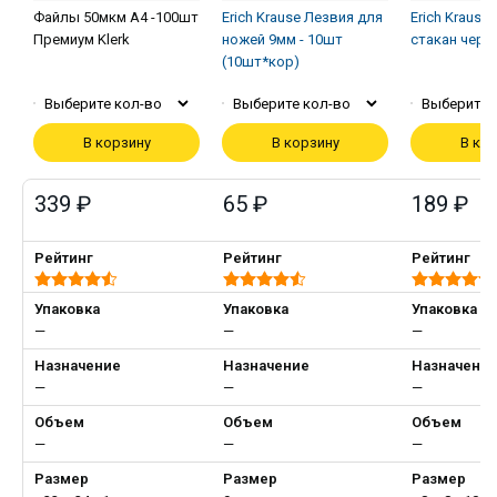
Файлы 50мкм А4 -100шт
Erich Krause Лезвия для
Erich Krause
Премиум Klerk
ножей 9мм - 10шт
стакан черн
(10шт*кор)
Выберите кол-во
Выберите кол-во
Выберите 
В корзину
В корзину
В ко
339 ₽
65 ₽
189 ₽
Рейтинг
Рейтинг
Рейтинг
Упаковка
Упаковка
Упаковка
—
—
—
Назначение
Назначение
Назначени
—
—
—
Объем
Объем
Объем
—
—
—
Размер
Размер
Размер