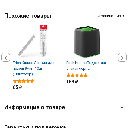
Похожие товары
Страница 1 из 9
Erich Krause Лезвия для
Erich KrauseПодставка -
Банк
ножей 9мм - 10шт
стакан черная
100
(10шт*кор)
189 ₽
89 
65 ₽
Информация о товаре
Гарантия и поддержка