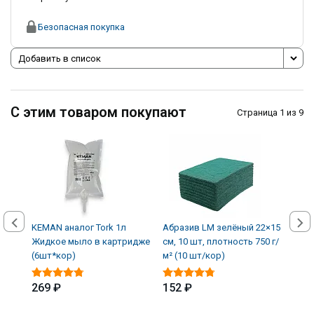
Безопасная покупка
Добавить в список
С этим товаром покупают
Страница 1 из 9
KEMAN аналог Tork 1л
Абразив LM зелёный 22×15
Авто
Жидкое мыло в картридже
см, 10 шт, плотность 750 г/
кожи
(6шт*кор)
м² (10 шт/кор)
(12 
269 ₽
152 ₽
339