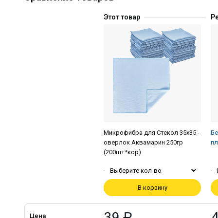
Этот товар
Р
Микрофибра для Стекол 35х35 -
Бе
оверлок Аквамарин 250гр
пл
(200шт*кор)
Выберите кол-во
В корзину
39 ₽
Цена