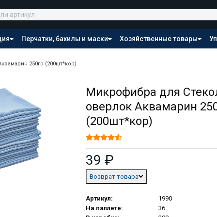
ция
Перчатки, бахилы и маски
Хозяйственные товары
Уп
Распродажа
Аквамарин 250гр (200шт*кор)
Микрофибра для Стекол
оверлок Аквамарин 25
(200шт*кор)
39 ₽
Возврат товара
Артикул:
1990
На паллете:
36