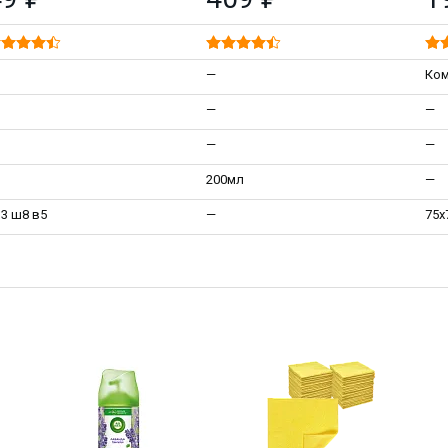
—
Ко
—
—
—
—
200мл
—
3 ш8 в5
—
75х