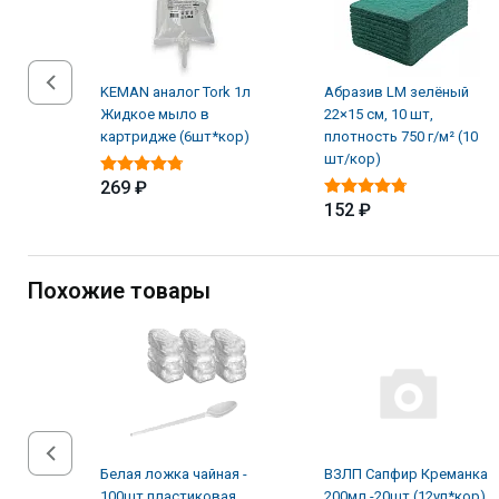
KEMAN аналог Tork 1л
Абразив LM зелёный
Жидкое мыло в
22×15 см, 10 шт,
картридже (6шт*кор)
плотность 750 г/м² (10
шт/кор)
269 ₽
152 ₽
Похожие товары
Белая ложка чайная -
ВЗЛП Сапфир Креманка
100шт пластиковая
200мл -20шт (12уп*кор)