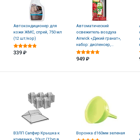
Автокондиционер для
Автоматический
кожи ЖМС, спрей, 750 мл
освежитель воздуха
(12 шт/кор)
Airwick «Дикий гранат»,
набор: диспенсер,
батарейки, баллон (4 шт/
339 ₽
949 ₽
ВЗЛП Сапфир Крышка к
Воронка d160мм зеленая
креманке - 20шт (12уп в