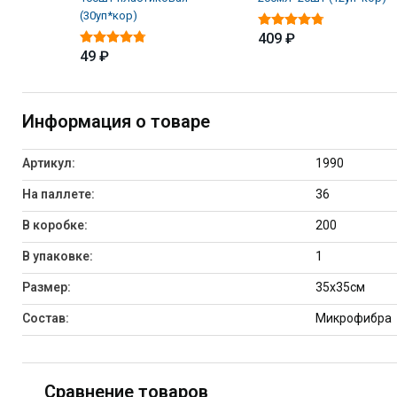
(30уп*кор)
409 ₽
49 ₽
Информация о товаре
Артикул:
1990
На паллете:
36
В коробке:
200
В упаковке:
1
Размер:
35х35см
Состав:
Микрофибра
Сравнение товаров