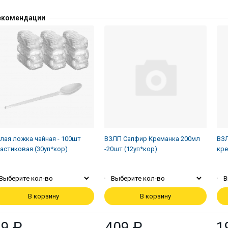
екомендации
лая ложка чайная - 100шт
ВЗЛП Сапфир Креманка 200мл
ВЗЛ
астиковая (30уп*кор)
-20шт (12уп*кор)
кре
Выберите кол-во
Выберите кол-во
В
В корзину
В корзину
49 ₽
409 ₽
1