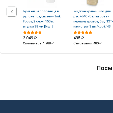
Бумажные полотенца в
Жидкое крем-мыло для
рулоне под систему Tork
рук ЖМС «Белая роза»
Focus, 2 слоя, 150 м,
перламутровое, 5 л, ПЭТ-
втулка 38 мм [6 шт]
канистра (3 шт/кор), ЧЗ
2 049 ₽
495 ₽
Самовывоз: 1 988 ₽
Самовывоз: 480 ₽
Посм