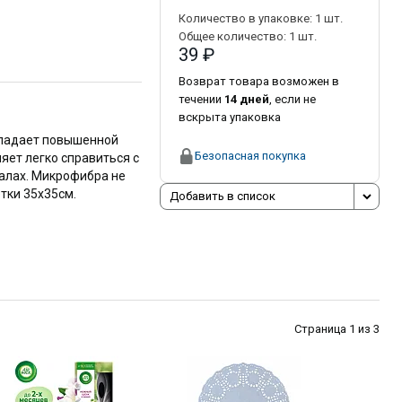
Количество в упаковке:
1
шт.
Общее количество:
1
шт.
39 ₽
Возврат товара возможен в
течении
14 дней
, если не
вскрыта упаковка
бладает повышенной
Безопасная покупка
яет легко справиться с
калах. Микрофибра не
тки 35х35см.
Добавить в список
Страница 1 из 3