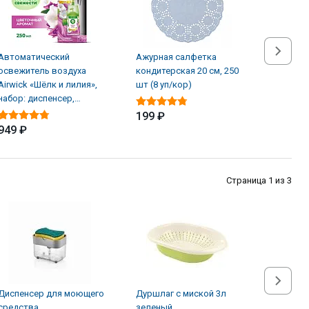
Автоматический
Ажурная салфетка
Альгици
освежитель воздуха
кондитерская 20 см, 250
ЖМС Sup
Airwick «Шёлк и лилия»,
шт (8 уп/кор)
водорос
набор: диспенсер,
л
батарейки, баллон (4 шт/
199 ₽
949 ₽
1 855 
Страница 1 из 3
Диспенсер для моющего
Дуршлаг с миской 3л
Ерш для
средства
зеленый
(24шт в