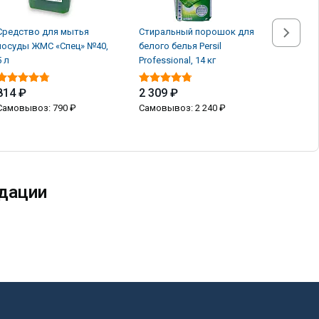
Средство для мытья
Стиральный порошок для
Стираль
посуды ЖМС «Спец» №40,
белого белья Persil
белого б
5 л
Professional, 14 кг
Professio
814 ₽
2 309 ₽
2 309 
Самовывоз: 790 ₽
Самовывоз: 2 240 ₽
Самовыв
дации