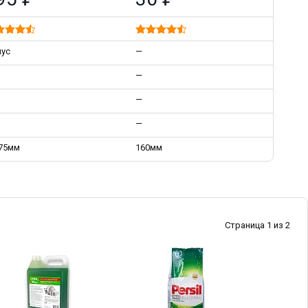
мус
—
—
—
—
75мм
160мм
Страница 1 из 2