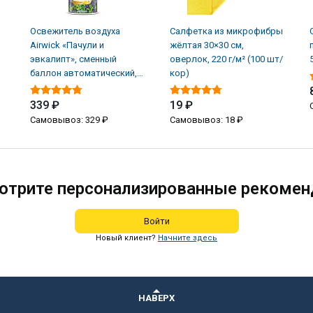
Освежитель воздуха
Салфетка из микрофибры
Airwick «Пачули и
жёлтая 30×30 см,
эвкалипт», сменный
оверлок, 220 г/м² (100 шт/
баллон автоматический,
кор)
250 мл (6 шт/кор)
339 ₽
19 ₽
Самовывоз: 329 ₽
Самовывоз: 18 ₽
отрите персонализированные рекомен
Войти
Новый клиент?
Начните здесь
НАВЕРХ