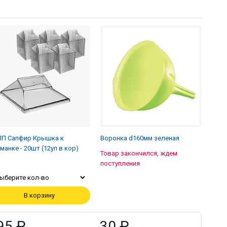
П Сапфир Крышка к
Воронка d160мм зеленая
манке - 20шт (12уп в кор)
Товар закончился, ждем
поступления
ыберите кол-во
В корзину
95 ₽
30 ₽