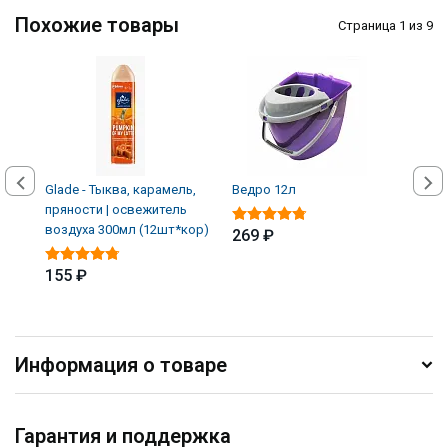
Похожие товары
Страница 1 из 9
Glade - Тыква, карамель,
Ведро 12л
Ведр
пряности | освежитель
воздуха 300мл (12шт*кор)
269 ₽
149
155 ₽
Информация о товаре
Гарантия и поддержка