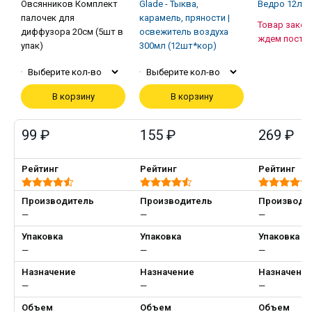
Овсянников Комплект
Glade - Тыква,
Ведро 12л
палочек для
карамель, пряности |
Товар закон
диффузора 20см (5шт в
освежитель воздуха
ждем посту
упак)
300мл (12шт*кор)
Выберите кол-во
Выберите кол-во
В корзину
В корзину
99 ₽
155 ₽
269 ₽
Рейтинг
Рейтинг
Рейтинг
Производитель
Производитель
Производи
—
—
—
Упаковка
Упаковка
Упаковка
—
—
—
Назначение
Назначение
Назначени
—
—
—
Объем
Объем
Объем