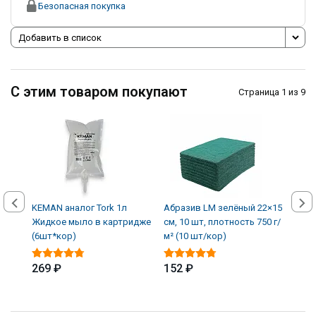
Безопасная покупка
Добавить в список
С этим товаром покупают
Страница 1 из 9
KEMAN аналог Tork 1л
Абразив LM зелёный 22×15
Авто
Жидкое мыло в картридже
см, 10 шт, плотность 750 г/
кожи
(6шт*кор)
м² (10 шт/кор)
(12 
269 ₽
152 ₽
339