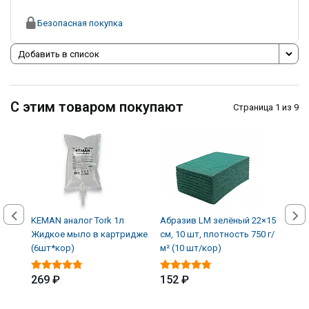
Безопасная покупка
Добавить в список
С этим товаром покупают
Страница 1 из 9
KEMAN аналог Tork 1л
Абразив LM зелёный 22×15
Авто
Жидкое мыло в картридже
см, 10 шт, плотность 750 г/
кожи
(6шт*кор)
м² (10 шт/кор)
(12 
269 ₽
152 ₽
339