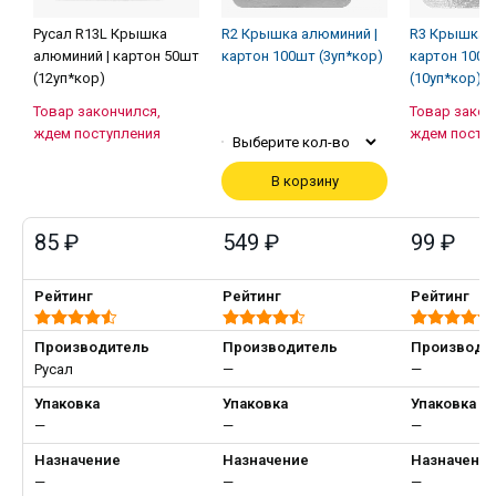
Русал R13L Крышка
R2 Крышка алюминий |
R3 Крышка а
алюминий | картон 50шт
картон 100шт (3уп*кор)
картон 100ш
(12уп*кор)
(10уп*кор)
Товар закончился,
Товар закон
ждем поступления
ждем посту
Выберите кол-во
В корзину
85 ₽
549 ₽
99 ₽
Рейтинг
Рейтинг
Рейтинг
Производитель
Производитель
Производи
Русал
—
—
Упаковка
Упаковка
Упаковка
—
—
—
Назначение
Назначение
Назначени
—
—
—