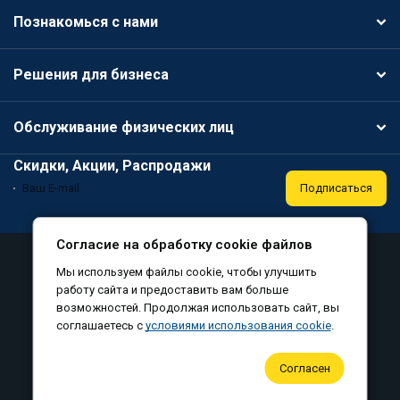
Познакомься с нами
Решения для бизнеса
Обслуживание физических лиц
Скидки, Акции, Распродажи
Подписаться
Согласие на обработку cookie файлов
Аттестация
Политика конфиденциальности
Мы используем файлы cookie, чтобы улучшить
Соглашение на обработку персональных данных
работу сайта и предоставить вам больше
возможностей. Продолжая использовать сайт, вы
Согласие на обработку файлов cookie
соглашаетесь с
условиями использования cookie
.
©
, все права защищены, 2010-2026
Согласен