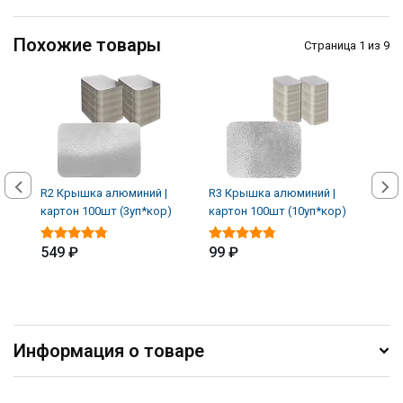
Похожие товары
Страница 1 из 9
R2 Крышка алюминий |
R3 Крышка алюминий |
R45 
картон 100шт (3уп*кор)
картон 100шт (10уп*кор)
карт
549 ₽
99 ₽
199
Информация о товаре