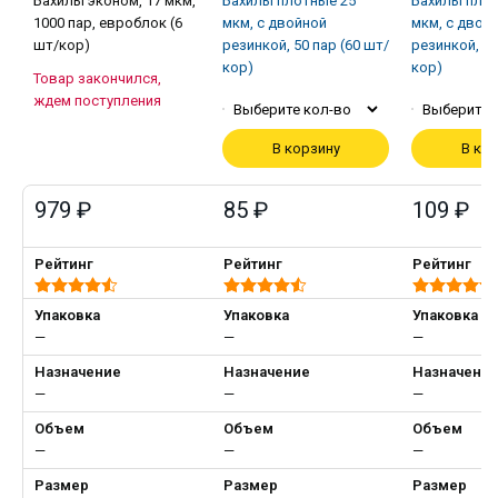
Бахилы эконом, 17 мкм,
Бахилы плотные 25
Бахилы плот
1000 пар, евроблок (6
мкм, с двойной
мкм, с двой
шт/кор)
резинкой, 50 пар (60 шт/
резинкой, 50
кор)
кор)
Товар закончился,
ждем поступления
Выберите кол-во
Выберите 
В корзину
В ко
979 ₽
85 ₽
109 ₽
Рейтинг
Рейтинг
Рейтинг
Упаковка
Упаковка
Упаковка
—
—
—
Назначение
Назначение
Назначени
—
—
—
Объем
Объем
Объем
—
—
—
Размер
Размер
Размер