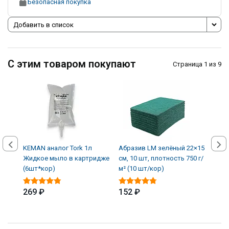
Безопасная покупка
Добавить в список
С этим товаром покупают
Страница 1 из 9
KEMAN аналог Tork 1л
Абразив LM зелёный 22×15
Авто
Жидкое мыло в картридже
см, 10 шт, плотность 750 г/
кожи
(6шт*кор)
м² (10 шт/кор)
(12 
269 ₽
152 ₽
339