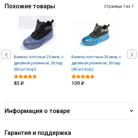
Похожие товары
Страница 1 из 7
Бахилы плотные 25 мкм, с
Бахилы плотные 30 мкм, с
Бахи
двойной резинкой, 50 пар
двойной резинкой, 50 пар
мкм,
(60 шт/кор)
(40 шт/кор)
шт/к
85 ₽
109 ₽
1 2
Информация о товаре
Гарантия и поддержка