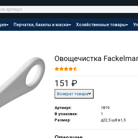
ция
Перчатки, бахилы и маски
Хозяйственные товары
Уп
Распродажа
n
Овощечистка Fackelma
151 ₽
Возврат товара
Артикул:
1819
В упаковке:
1
Размер:
д22,5 ш8 в1,5
Описание