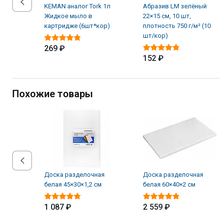
KEMAN аналог Tork 1л
Абразив LM зелёный
Жидкое мыло в
22×15 см, 10 шт,
картридже (6шт*кор)
плотность 750 г/м² (10
шт/кор)
269 ₽
152 ₽
Похожие товары
Доска разделочная
Доска разделочная
белая 45×30×1,2 см
белая 60×40×2 см
1 087 ₽
2 559 ₽