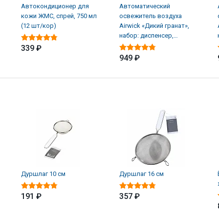
Автокондиционер для
Автоматический
кожи ЖМС, спрей, 750 мл
освежитель воздуха
(12 шт/кор)
Airwick «Дикий гранат»,
набор: диспенсер,
батарейки, баллон (4 шт/
339 ₽
949 ₽
Дуршлаг 10 см
Дуршлаг 16 см
191 ₽
357 ₽