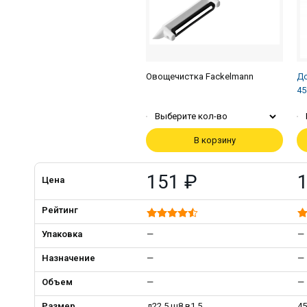
Овощечистка Fackelmann
До
45
Выберите кол-во
В корзину
151 ₽
1
Цена
Рейтинг
Упаковка
—
—
Назначение
—
—
Объем
—
—
Размер
д22,5 ш8 в1,5
45