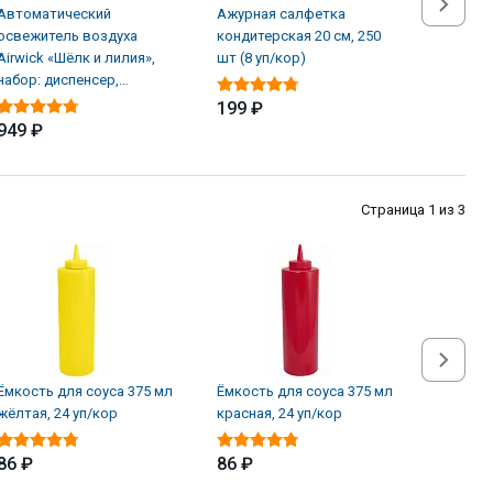
Автоматический
Ажурная салфетка
Альгици
освежитель воздуха
кондитерская 20 см, 250
ЖМС Sup
Airwick «Шёлк и лилия»,
шт (8 уп/кор)
водорос
набор: диспенсер,
л
батарейки, баллон (4 шт/
199 ₽
949 ₽
1 855 
Страница 1 из 3
Ёмкость для соуса 375 мл
Ёмкость для соуса 375 мл
Ёмкость
жёлтая, 24 уп/кор
красная, 24 уп/кор
прозрач
86 ₽
86 ₽
86 ₽