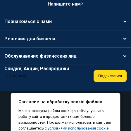
Напишите нам
Познакомься с нами
Решения для бизнеса
Обслуживание физических лиц
Скидки, Акции, Распродажи
Подписаться
Специальная оценка условий труда
Публичная оферта
Согласие на обработку cookie файлов
Политика конфиденциальности
Мы используем файлы cookie, чтобы улучшить
Соглашение на обработку персональных данных
работу сайта и предоставить вам больше
возможностей. Продолжая использовать сайт, вы
Согласие на обработку файлов cookie
соглашаетесь с
условиями использования cookie
.